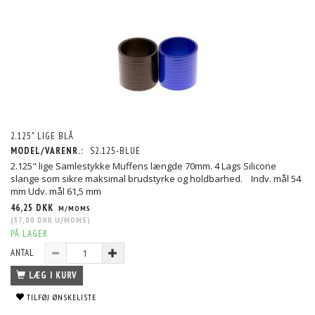
2.125" LIGE BLÅ
MODEL/VARENR.:
S2.125-BLUE
2.125" lige Samlestykke Muffens længde 70mm. 4 Lags Silicone
slange som sikre maksimal brudstyrke og holdbarhed. Indv. mål 54
mm Udv. mål 61,5 mm
46,25 DKK
M/MOMS
(
37,00 DKK
U/MOMS
)
PÅ LAGER
ANTAL
LÆG I KURV
TILFØJ ØNSKELISTE