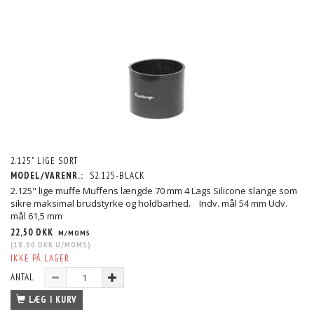
2.125" LIGE SORT
MODEL/VARENR.:
S2.125-BLACK
2.125" lige muffe Muffens længde 70 mm 4 Lags Silicone slange som
sikre maksimal brudstyrke og holdbarhed. Indv. mål 54 mm Udv.
mål 61,5 mm
22,50 DKK
M/MOMS
(
18,00 DKK
U/MOMS
)
IKKE PÅ LAGER
ANTAL
LÆG I KURV