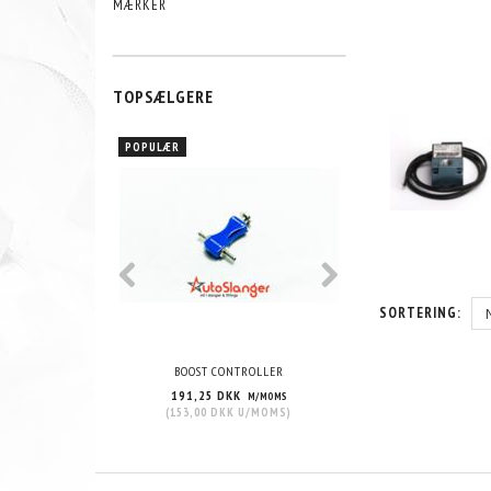
MÆRKER
TOPSÆLGERE
POPULÆR
SORTERING:
BOOST CONTROLLER
EB2/EBS SOLENOI
191,25 DKK
1.025,00 DKK
M/MOMS
M
(
153,00 DKK
U/MOMS
)
(
820,00 DKK
U/