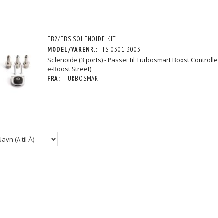
EB2/EBS SOLENOIDE KIT
MODEL/VARENR.:
TS-0301-3003
Solenoide (3 ports) - Passer til Turbosmart Boost Controll
POPULÆR
e-Boost Street)
FRA:
TURBOSMART
DE KIT
BOOST CONTROL SOLENOID
BOOST CONTROL SOLEN
958,75 DKK
1.067,50 DKK
/MOMS
M/MOMS
M/MOM
MOMS
)
(
767,00 DKK
U/MOMS
)
(
854,00 DKK
U/MOM