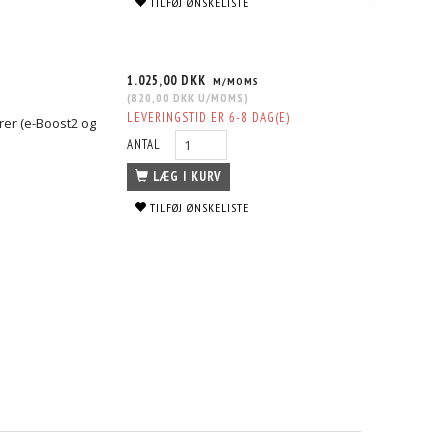
TILFØJ ØNSKELISTE
1.025,00 DKK
M/MOMS
(
820,00 DKK
U/MOMS
)
LEVERINGSTID ER 6-8 DAG(E)
erer (e-Boost2 og
ANTAL
LÆG I KURV
TILFØJ ØNSKELISTE
OID
BOOST CONTROL SOLENOID - 4 PORT
BOOST CONTROL SOLENOID - 3 P
1.618,75 DKK
1.283,75 DKK
S
M/MOMS
M/MOMS
S
)
(
1.295,00 DKK
U/MOMS
)
(
1.027,00 DKK
U/MOMS
)