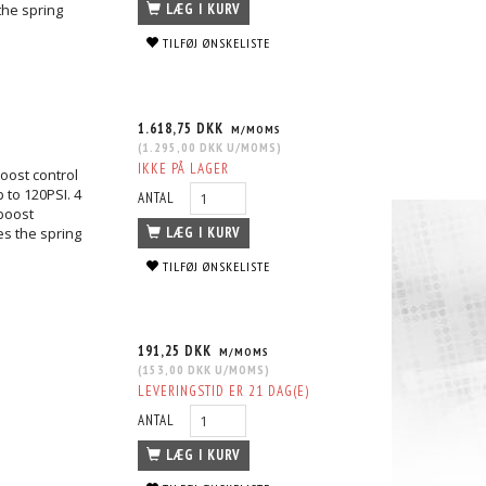
the spring
LÆG I KURV
TILFØJ ØNSKELISTE
1.618,75 DKK
M/MOMS
(
1.295,00 DKK
U/MOMS
)
IKKE PÅ LAGER
boost control
p to 120PSI. 4
ANTAL
boost
es the spring
LÆG I KURV
TILFØJ ØNSKELISTE
191,25 DKK
M/MOMS
(
153,00 DKK
U/MOMS
)
LEVERINGSTID ER 21 DAG(E)
ANTAL
LÆG I KURV