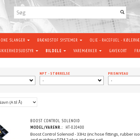
KONE SLANGER
BRÆNDSTOF SYSTEMER
OLIE - RACEFUEL - KØLERV
SIKKERHEDSUDSTYR
BILDELE
VAREMÆRKER
GAVEKORT
FR
NPT - STØRRELSE
PRISNIVEAU
-
-
BOOST CONTROL SOLENOID
MODEL/VARENR.:
HT-020400
Boost Control Solenoid - 33Hz (inc hose fittings, rubber i
and matching DTM 2 plug and pins set)