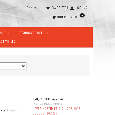
DKK
FAVORITTER
LOG IND
0
INDKØBSKURV
ÆSKE
UDSTØDNINGS DELE
AGT TILLÆG
958,75 DKK
M/MOMS
(
767,00 DKK
U/MOMS
)
LEVERINGSTID ER 1-2 UGER, HVIS
solated mount
UDSOLGT. DAG(E)