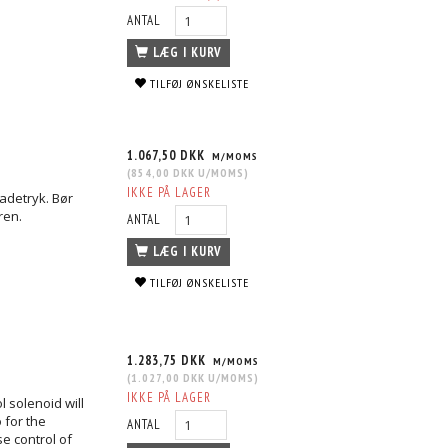
ANTAL
LÆG I KURV
TILFØJ ØNSKELISTE
1.067,50 DKK
M/MOMS
(
854,00 DKK
U/MOMS
)
IKKE PÅ LAGER
ladetryk. Bør
ren.
ANTAL
LÆG I KURV
TILFØJ ØNSKELISTE
1.283,75 DKK
M/MOMS
(
1.027,00 DKK
U/MOMS
)
IKKE PÅ LAGER
l solenoid will
 for the
ANTAL
se control of