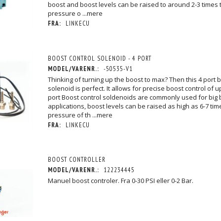
boost and boost levels can be raised to around 2-3 times 
pressure o
...mere
FRA:
LINKECU
BOOST CONTROL SOLENOID - 4 PORT
MODEL/VARENR.:
-50535-V1
Thinking of turning up the boost to max? Then this 4 port 
solenoid is perfect. It allows for precise boost control of u
port Boost control soldenoids are commonly used for big 
applications, boost levels can be raised as high as 6-7 tim
pressure of th
...mere
FRA:
LINKECU
BOOST CONTROLLER
MODEL/VARENR.:
122234445
Manuel boost controler. Fra 0-30 PSI eller 0-2 Bar.