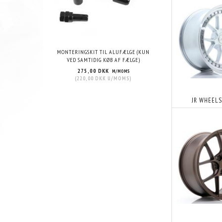
MONTERINGSKIT TIL ALUFÆLGE (KUN
VED SAMTIDIG KØB AF FÆLGE)
275,00 DKK
M/MOMS
(
220,00 DKK
U/MOMS
)
JR WHEELS 