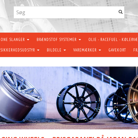
KONE SLANGER
BRÆNDSTOF SYSTEMER
OLIE - RACEFUEL - KØLERV
SIKKERHEDSUDSTYR
BILDELE
VAREMÆRKER
GAVEKORT
FR