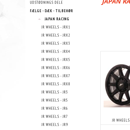
JAPAN RA
UDSTØDNINGS DELE
FÆLGE - DÆK - TILBEHØR
JAPAN RACING
VI HAR DIRE
JR WHEELS - JRX1
JR WHEELS - JRX2
JR WHEELS - JRX3
JR WHEELS - JRX4
JR WHEELS - JRX5
JR WHEELS - JRX6
JR WHEELS - JRX7
JR WHEELS - JRX8
JR WHEELS - JR3
JR WHEELS - JR5
JR WHEELS - JR6
JR WHEELS - JR7
JR WHEELS
JR WHEELS - JR9