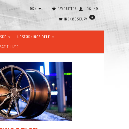
DKK
FAVORITTER
LOG IND
0
INDKØBSKURV
ÆSKE
UDSTØDNINGS DELE
AGT TILLÆG