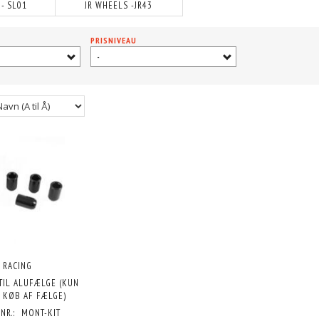
 - SL01
JR WHEELS -JR43
PRISNIVEAU
-
 RACING
TIL ALUFÆLGE (KUN
 KØB AF FÆLGE)
NR.:
MONT-KIT