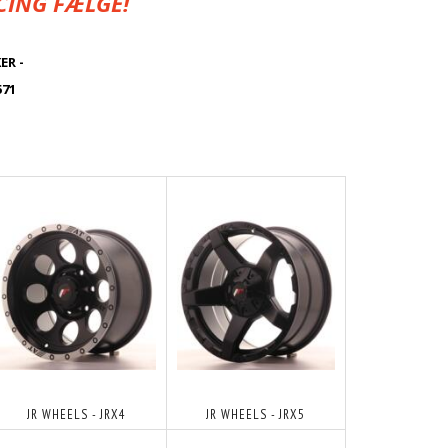
CING FÆLGE!
ER -
71
JR WHEELS - JRX4
JR WHEELS - JRX5