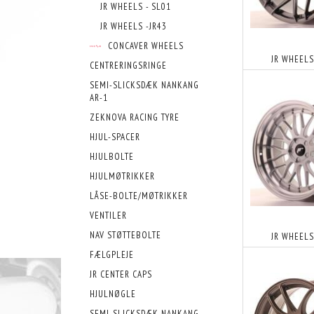
JR WHEELS - SL01
JR WHEELS -JR43
CONCAVER WHEELS
JR WHEELS 
CENTRERINGSRINGE
SEMI-SLICKSDÆK NANKANG
AR-1
ZEKNOVA RACING TYRE
HJUL-SPACER
HJULBOLTE
HJULMØTRIKKER
LÅSE-BOLTE/MØTRIKKER
VENTILER
NAV STØTTEBOLTE
JR WHEELS 
FÆLGPLEJE
JR CENTER CAPS
HJULNØGLE
SEMI-SLICKSDÆK NANKANG