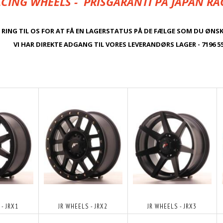
CING WHEELS -
PRISGARANTI PÅ JAPAN RA
RING TIL OS FOR AT FÅ EN LAGERSTATUS PÅ DE FÆLGE SOM DU ØNSK
KTE ADGANG TIL VORES LEVERANDØRS LAGER - 7196 55
 - JRX1
JR WHEELS - JRX2
JR WHEELS - JRX3