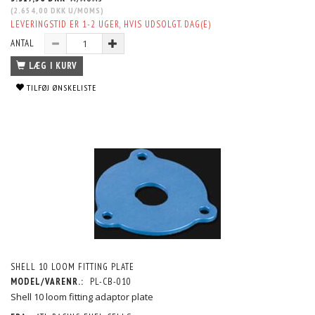
(
2.654,00 DKK
U/MOMS
)
LEVERINGSTID ER 1-2 UGER, HVIS UDSOLGT. DAG(E)
ANTAL
LÆG I KURV
TILFØJ ØNSKELISTE
SHELL 10 LOOM FITTING PLATE
MODEL/VARENR.:
PL-CB-010
Shell 10 loom fitting adaptor plate