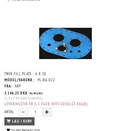
TWIN FILL PLATE - 6 X 10
MODEL/VARENR.:
PL-BG-022
FRA:
ARP
3.146,25 DKK
M/MOMS
(
2.517,00 DKK
U/MOMS
)
LEVERINGSTID ER 1-2 UGER, HVIS UDSOLGT. DAG(E)
ANTAL
LÆG I KURV
TILFØJ ØNSKELISTE