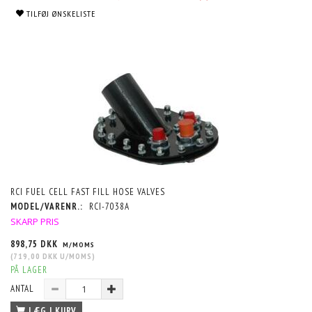
TILFØJ ØNSKELISTE
RCI FUEL CELL FAST FILL HOSE VALVES
MODEL/VARENR.:
RCI-7038A
SKARP PRIS
898,75 DKK
M/MOMS
(
719,00 DKK
U/MOMS
)
PÅ LAGER
ANTAL
LÆG I KURV