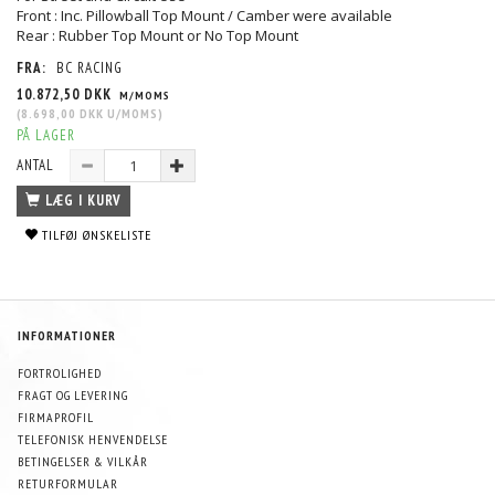
Front : Inc. Pillowball Top Mount / Camber were available
Rear : Rubber Top Mount or No Top Mount
FRA:
BC RACING
10.872,50 DKK
M/MOMS
(
8.698,00 DKK
U/MOMS
)
PÅ LAGER
ANTAL
LÆG I KURV
TILFØJ ØNSKELISTE
INFORMATIONER
FORTROLIGHED
FRAGT OG LEVERING
FIRMAPROFIL
TELEFONISK HENVENDELSE
BETINGELSER & VILKÅR
RETURFORMULAR