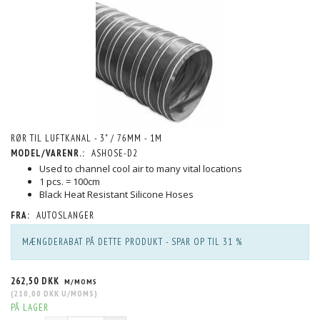
RØR TIL LUFTKANAL - 3" / 76MM - 1M
MODEL/VARENR.:
ASHOSE-D2
Used to channel cool air to many vital locations
1 pcs. = 100cm
Black Heat Resistant Silicone Hoses
FRA:
AUTOSLANGER
MÆNGDERABAT PÅ DETTE PRODUKT - SPAR OP TIL 31 %
262,50 DKK
M/MOMS
(
210,00 DKK
U/MOMS
)
PÅ LAGER