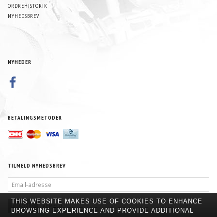
ORDREHISTORIK
NYHEDSBREV
NYHEDER
BETALINGSMETODER
TILMELD NYHEDSBREV
EMAIL-
ADRESSE
THIS WEBSITE MAKES USE OF COOKIES TO ENHANCE
TILMELD
AFMELD
BROWSING EXPERIENCE AND PROVIDE ADDITIONAL