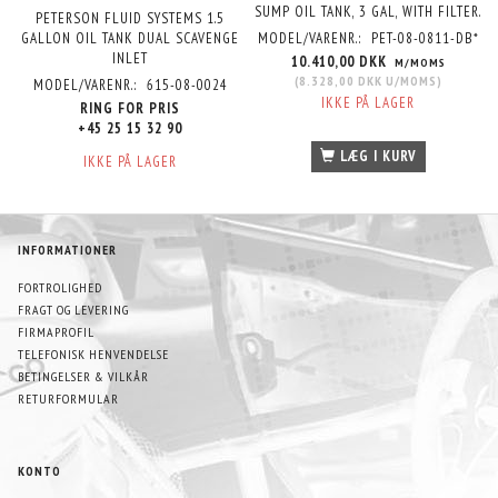
SUMP OIL TANK, 3 GAL, WITH FILTER.
PETERSON FLUID SYSTEMS 1.5
GALLON OIL TANK DUAL SCAVENGE
MODEL/VARENR.:
PET-08-0811-DB*
INLET
10.410,00 DKK
M/MOMS
(
8.328,00 DKK
U/MOMS
)
MODEL/VARENR.:
615-08-0024
IKKE PÅ LAGER
RING FOR PRIS
+45 25 15 32 90
LÆG I KURV
IKKE PÅ LAGER
INFORMATIONER
FORTROLIGHED
FRAGT OG LEVERING
FIRMAPROFIL
TELEFONISK HENVENDELSE
BETINGELSER & VILKÅR
RETURFORMULAR
KONTO