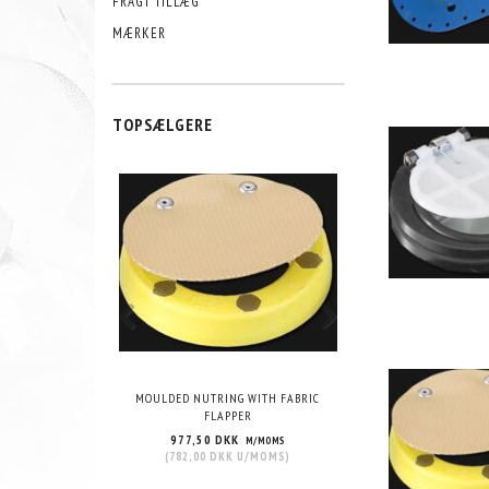
FRAGT TILLÆG
MÆRKER
TOPSÆLGERE
MOULDED NUTRING WITH FABRIC
76.2MM PCD VITON G
FLAPPER
INTEGRAL FLA
977,50 DKK
305,00 DKK
M/MOMS
M/
(
782,00 DKK
U/MOMS
)
(
244,00 DKK
U/