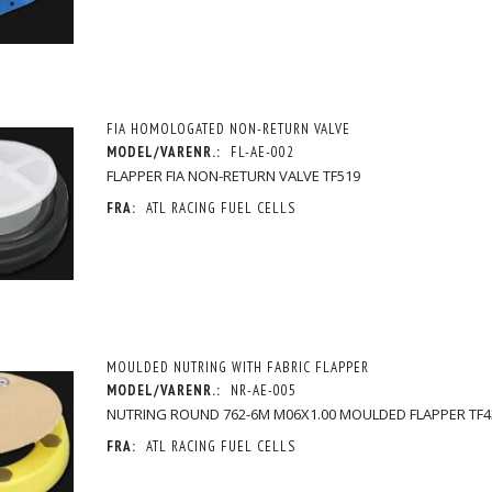
FIA HOMOLOGATED NON-RETURN VALVE
MODEL/VARENR.:
FL-AE-002
FLAPPER FIA NON-RETURN VALVE TF519
FRA:
ATL RACING FUEL CELLS
MOULDED NUTRING WITH FABRIC FLAPPER
MODEL/VARENR.:
NR-AE-005
ASKET WITH
60.3MM PCD VITON GASKET WITH
762-6 PCD NUTRING FIA NO
NUTRING ROUND 762-6M M06X1.00 MOULDED FLAPPER TF
PPER
INTEGRAL FLAPPER
VALVE HOUSING
245,00 DKK
1.488,75 DKK
MOMS
M/MOMS
M/MO
FRA:
ATL RACING FUEL CELLS
MOMS
)
(
196,00 DKK
U/MOMS
)
(
1.191,00 DKK
U/MOM