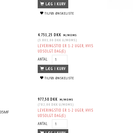
LÆG I KURV
TILFØJ ØNSKELISTE
4.751,25 DKK
M/MOMS
(
3.801,00 DKK
U/MOMS
)
LEVERINGSTID ER 1-2 UGER, HVIS
UDSOLGT. DAG(E)
ANTAL
LÆG I KURV
TILFØJ ØNSKELISTE
977,50 DKK
M/MOMS
(
782,00 DKK
U/MOMS
)
N-RETURN
1206-12 PCD NUTRING FIA NON-
FIA HOMOLOGATED NON-RETURN V
LEVERINGSTID ER 1-2 UGER, HVIS
435MF
RETURN VALVE HOUSING
UDSOLGT. DAG(E)
RING FOR PRIS
4.751,25 DKK
MS
M/MOMS
ANTAL
S
)
+45 25 15 32 90
(
3.801,00 DKK
U/MOMS
)