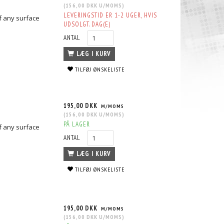
(
156,00 DKK
U/MOMS
)
LEVERINGSTID ER 1-2 UGER, HVIS
f any surface
UDSOLGT. DAG(E)
ANTAL
LÆG I KURV
TILFØJ ØNSKELISTE
195,00 DKK
M/MOMS
(
156,00 DKK
U/MOMS
)
PÅ LAGER
f any surface
ANTAL
LÆG I KURV
TILFØJ ØNSKELISTE
195,00 DKK
M/MOMS
(
156,00 DKK
U/MOMS
)