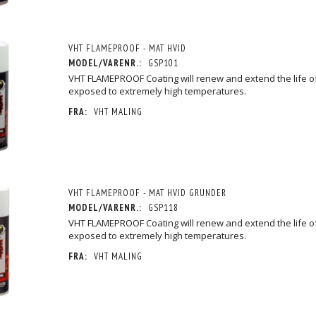
VHT FLAMEPROOF - MAT HVID
MODEL/VARENR.:
GSP101
VHT FLAMEPROOF Coating will renew and extend the life o
exposed to extremely high temperatures.
FRA:
VHT MALING
VHT FLAMEPROOF - MAT HVID GRUNDER
MODEL/VARENR.:
GSP118
VHT FLAMEPROOF Coating will renew and extend the life o
 GRÅ GRUNDER
VHT FLAMEPROOF - SATIN KLAR
VHT FLAMEPROOF - STØB
exposed to extremely high temperatures.
195,00 DKK
195,00 DKK
MOMS
M/MOMS
M/MOM
MOMS
)
(
156,00 DKK
U/MOMS
)
(
156,00 DKK
U/MOM
FRA:
VHT MALING