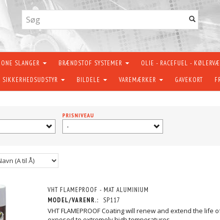
KONE SLANGER
BRÆNDSTOF SYSTEMER
OLIE - RACEFUEL - KØLERV
SIKKERHEDSUDSTYR
BILDELE
VAREMÆRKER
GAVEKORT
F
PRISNIVEAU
-
VHT FLAMEPROOF - MAT ALUMINIUM
MODEL/VARENR.:
SP117
VHT FLAMEPROOF Coating will renew and extend the life o
exposed to extremely high temperatures.