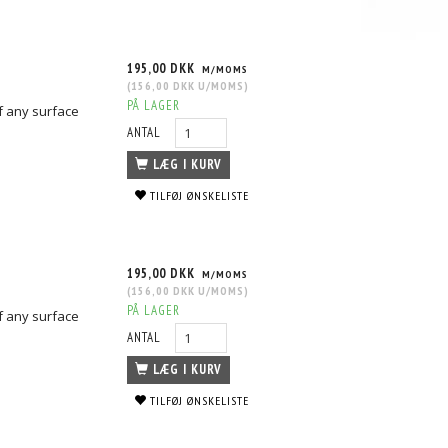
195,00 DKK
M/MOMS
(
156,00 DKK
U/MOMS
)
PÅ LAGER
f any surface
ANTAL
LÆG I KURV
TILFØJ ØNSKELISTE
195,00 DKK
M/MOMS
(
156,00 DKK
U/MOMS
)
PÅ LAGER
f any surface
EJERN
VHT FLAMEPROOF - MAT HVID GRUNDER
VHT FLAMEPROOF - MAT HVID
ANTAL
195,00 DKK
195,00 DKK
S
M/MOMS
M/MOMS
S
)
(
156,00 DKK
U/MOMS
)
(
156,00 DKK
U/MOMS
)
LÆG I KURV
TILFØJ ØNSKELISTE