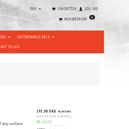
DKK
FAVORITTER
LOG IND
0
INDKØBSKURV
ÆSKE
UDSTØDNINGS DELE
RAGT TILLÆG
195,00 DKK
M/MOMS
(
156,00 DKK
U/MOMS
)
PÅ LAGER
f any surface