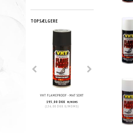
TOPSÆLGERE
VHT FLAMEPROOF - MAT SORT
VHT FLAMEPROOF - MAT
195,00 DKK
195,00 DKK
M/MOMS
M/
(
156,00 DKK
U/MOMS
)
(
156,00 DKK
U/