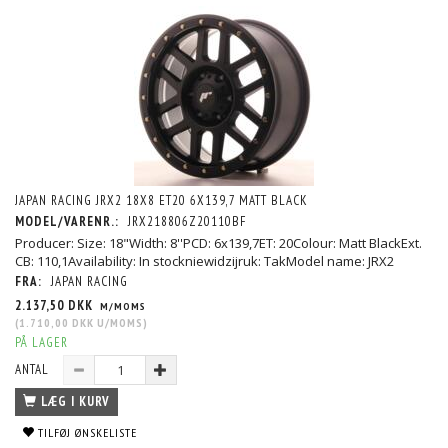
JAPAN RACING JRX2 18X8 ET20 6X139,7 MATT BLACK
MODEL/VARENR.:
JRX218806Z20110BF
Producer: Size: 18"Width: 8''PCD: 6x139,7ET: 20Colour: Matt BlackExt.
CB: 110,1Availability: In stockniewidzijruk: TakModel name: JRX2
FRA:
JAPAN RACING
2.137,50 DKK
M/MOMS
(
1.710,00 DKK
U/MOMS
)
PÅ LAGER
ANTAL
LÆG I KURV
TILFØJ ØNSKELISTE