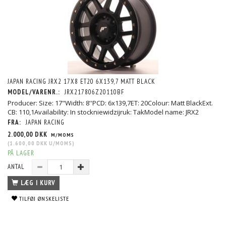
JAPAN RACING JRX2 17X8 ET20 6X139,7 MATT BLACK
MODEL/VARENR.:
JRX217806Z20110BF
Producer: Size: 17"Width: 8''PCD: 6x139,7ET: 20Colour: Matt BlackExt.
CB: 110,1Availability: In stockniewidzijruk: TakModel name: JRX2
FRA:
JAPAN RACING
2.000,00 DKK
M/MOMS
(
1.600,00 DKK
U/MOMS
)
PÅ LAGER
ANTAL
LÆG I KURV
TILFØJ ØNSKELISTE