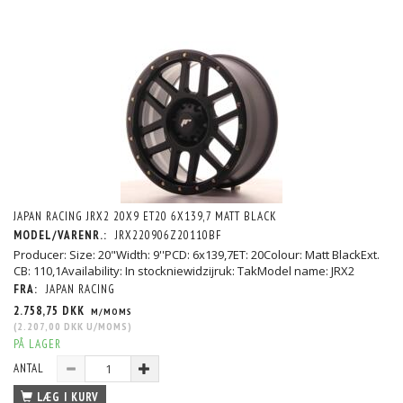
JAPAN RACING JRX2 20X9 ET20 6X139,7 MATT BLACK
MODEL/VARENR.:
JRX220906Z20110BF
Producer: Size: 20"Width: 9''PCD: 6x139,7ET: 20Colour: Matt BlackExt.
CB: 110,1Availability: In stockniewidzijruk: TakModel name: JRX2
FRA:
JAPAN RACING
2.758,75 DKK
M/MOMS
(
2.207,00 DKK
U/MOMS
)
PÅ LAGER
ANTAL
LÆG I KURV