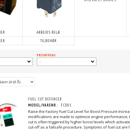
IER
ARBEJDS RELÆ
RER
TILBEHØR
PRISNIVEAU
-
FUEL CUT DEFENCER
MODEL/VARENR.:
FCD01
Raise the Factory Fuel Cut Level for Boost Pressure Incre
modifications are made to optimize engine performance, t
cut is often triggered by higher boost levels which activate
cut-off as a failsafe procedure. Symptoms of fuel cut are h