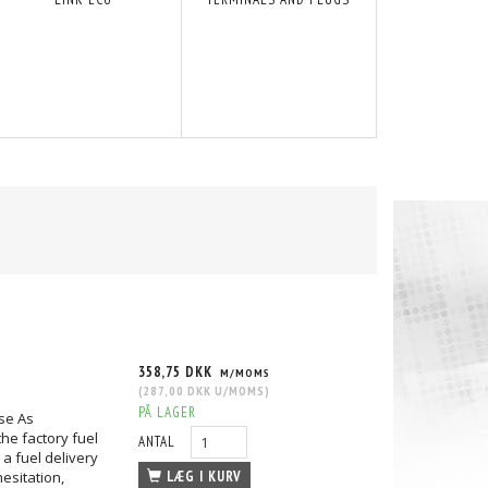
358,75 DKK
M/MOMS
(
287,00 DKK
U/MOMS
)
PÅ LAGER
ase As
he factory fuel
ANTAL
 a fuel delivery
esitation,
LÆG I KURV