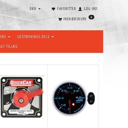
DKK
FAVORITTER
LOG IND
0
INDKØBSKURV
ÆSKE
UDSTØDNINGS DELE
AGT TILLÆG