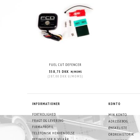
FUEL CUT DEFENCER
358,75 DKK
M/MOMS
(
287,00 DKK
U/MOMS
)
INFORMATIONER
KONTO
FORTROLIGHED
MIN KONTO
FRAGT OG LEVERING
ADRESSEBOG
FIRMAPROFIL
ØNSKELISTE
TELEFONISK HENVENDELSE
ORDREHISTORIK
BETINGELSER & VILKÅR