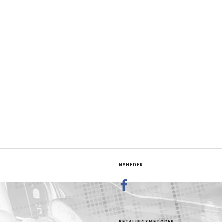
NYHEDER
BETALINGSMETODER