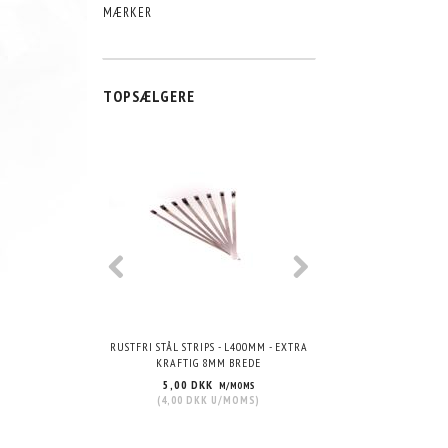
MÆRKER
TOPSÆLGERE
POPULÆR
RUSTFRI STÅL STRIPS - L400MM - EXTRA
VHT WRINKLE PAIN
KRAFTIG 8MM BREDE
5,00 DKK
215,00 DKK
M/MOMS
M/
(
4,00 DKK
U/MOMS
)
(
172,00 DKK
U/