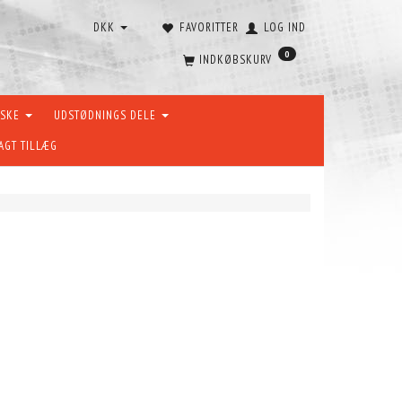
DKK
FAVORITTER
LOG IND
0
INDKØBSKURV
ÆSKE
UDSTØDNINGS DELE
AGT TILLÆG