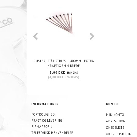
RUSTFRI STÅL STRIPS - L400MM - EXTRA
VHT WRINKLE PAIN
KRAFTIG 8MM BREDE
5,00 DKK
215,00 DKK
M/MOMS
M/
(
4,00 DKK
U/MOMS
)
(
172,00 DKK
U/
INFORMATIONER
KONTO
FORTROLIGHED
MIN KONTO
FRAGT OG LEVERING
ADRESSEBOG
FIRMAPROFIL
ØNSKELISTE
TELEFONISK HENVENDELSE
ORDREHISTORIK