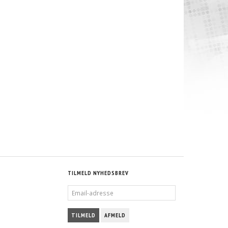
PROLINE - AN-6 - SORT NYLON ARMERED
SORT - 4 MM VAKUM SLANGE
132,50 DKK
46,25 DKK
S
M/MOMS
M/MOMS
S
)
(
106,00 DKK
U/MOMS
)
(
37,00 DKK
U/MOMS
)
TILMELD NYHEDSBREV
EMAIL-
ADRESSE
TILMELD
AFMELD