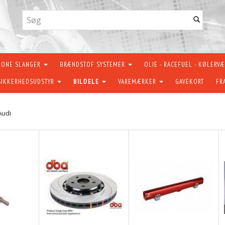
KONE SLANGER
BRÆNDSTOF SYSTEMER
OLIE - RACEFUEL - KØLERV
SIKKERHEDSUDSTYR
BILDELE
VAREMÆRKER
GAVEKORT
FR
Audi