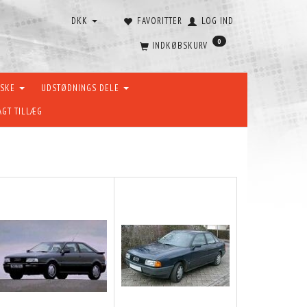
DKK
FAVORITTER
LOG IND
0
INDKØBSKURV
ÆSKE
UDSTØDNINGS DELE
AGT TILLÆG