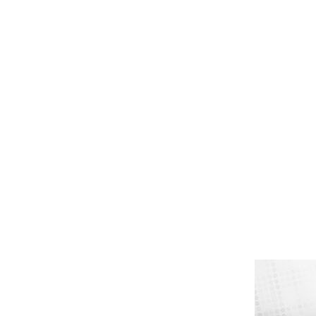
POPULÆR
POPULÆR