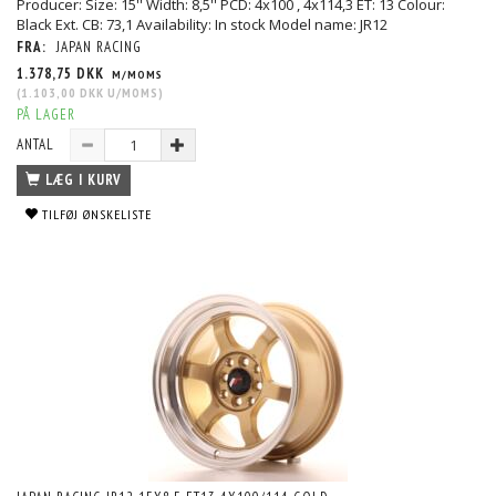
Producer: Size: 15'' Width: 8,5'' PCD: 4x100 , 4x114,3 ET: 13 Colour:
Black Ext. CB: 73,1 Availability: In stock Model name: JR12
FRA:
JAPAN RACING
1.378,75 DKK
M/MOMS
(
1.103,00 DKK
U/MOMS
)
PÅ LAGER
ANTAL
LÆG I KURV
TILFØJ ØNSKELISTE