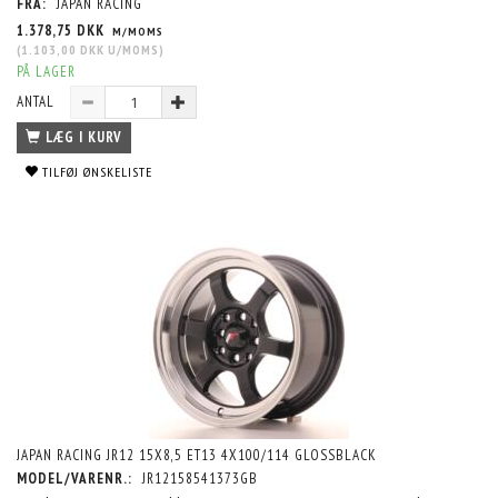
FRA:
JAPAN RACING
1.378,75 DKK
M/MOMS
(
1.103,00 DKK
U/MOMS
)
PÅ LAGER
ANTAL
LÆG I KURV
TILFØJ ØNSKELISTE
JAPAN RACING JR12 15X8,5 ET13 4X100/114 GLOSSBLACK
MODEL/VARENR.:
JR12158541373GB