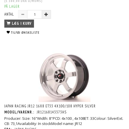
(
1.180,00 DKK
U/MOMS
)
PÅ LAGER
ANTAL
LÆG I KURV
TILFØJ ØNSKELISTE
JAPAN RACING JR12 16X8 ET33 4X100/108 HYPER SILVER
MODEL/VARENR.:
JR12168143373HS
Producer: Size: 16"Width: 8''PCD: 4x100 , 4x108ET: 33Colour: SilverExt.
CB: 73,1Availability: In stockModel name: JR12