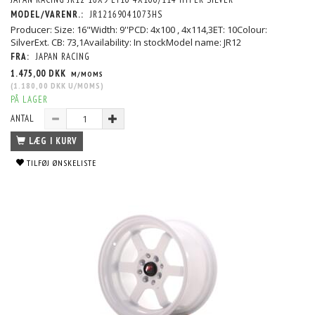
MODEL/VARENR.:
JR12169041073HS
Producer: Size: 16"Width: 9''PCD: 4x100 , 4x114,3ET: 10Colour:
SilverExt. CB: 73,1Availability: In stockModel name: JR12
FRA:
JAPAN RACING
1.475,00 DKK
M/MOMS
(
1.180,00 DKK
U/MOMS
)
PÅ LAGER
ANTAL
LÆG I KURV
TILFØJ ØNSKELISTE