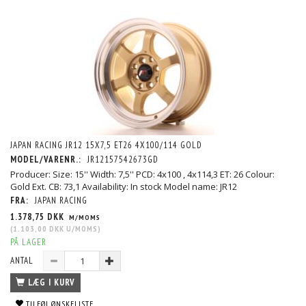
JAPAN RACING JR12 15X7,5 ET26 4X100/114 GOLD
MODEL/VARENR.:
JR12157542673GD
Producer: Size: 15'' Width: 7,5'' PCD: 4x100 , 4x114,3 ET: 26 Colour:
Gold Ext. CB: 73,1 Availability: In stock Model name: JR12
FRA:
JAPAN RACING
1.378,75 DKK
M/MOMS
(
1.103,00 DKK
U/MOMS
)
PÅ LAGER
ANTAL
LÆG I KURV
TILFØJ ØNSKELISTE