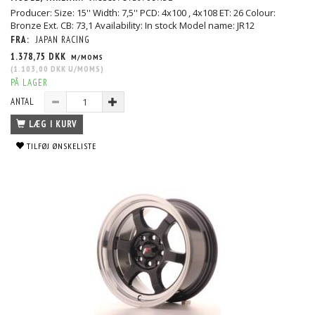
Producer: Size: 15'' Width: 7,5'' PCD: 4x100 , 4x108 ET: 26 Colour:
Bronze Ext. CB: 73,1 Availability: In stock Model name: JR12
FRA:
JAPAN RACING
1.378,75 DKK
M/MOMS
(
1.103,00 DKK
U/MOMS
)
PÅ LAGER
ANTAL
LÆG I KURV
TILFØJ ØNSKELISTE