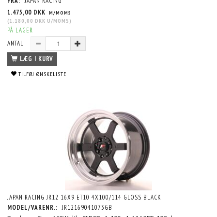
FRA:
JAPAN RACING
1.475,00 DKK
M/MOMS
(
1.180,00 DKK
U/MOMS
)
PÅ LAGER
ANTAL
LÆG I KURV
TILFØJ ØNSKELISTE
JAPAN RACING JR12 16X9 ET10 4X100/114 GLOSS BLACK
MODEL/VARENR.:
JR12169041073GB