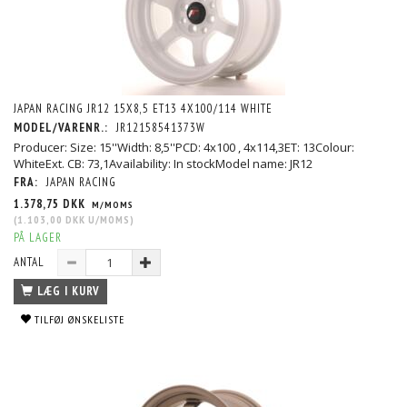
JAPAN RACING JR12 15X8,5 ET13 4X100/114 WHITE
MODEL/VARENR.:
JR12158541373W
Producer: Size: 15''Width: 8,5''PCD: 4x100 , 4x114,3ET: 13Colour:
WhiteExt. CB: 73,1Availability: In stockModel name: JR12
FRA:
JAPAN RACING
1.378,75 DKK
M/MOMS
(
1.103,00 DKK
U/MOMS
)
PÅ LAGER
ANTAL
LÆG I KURV
TILFØJ ØNSKELISTE