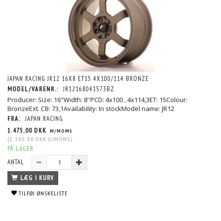
JAPAN RACING JR12 16X8 ET15 4X100/114 BRONZE
MODEL/VARENR.:
JR12168041573BZ
Producer: Size: 16"Width: 8''PCD: 4x100 , 4x114,3ET: 15Colour:
BronzeExt. CB: 73,1Availability: In stockModel name: JR12
FRA:
JAPAN RACING
1.475,00 DKK
M/MOMS
(
1.180,00 DKK
U/MOMS
)
PÅ LAGER
ANTAL
LÆG I KURV
TILFØJ ØNSKELISTE