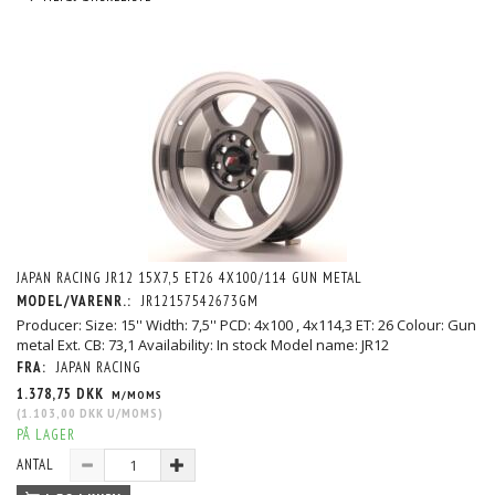
JAPAN RACING JR12 15X7,5 ET26 4X100/114 GUN METAL
MODEL/VARENR.:
JR12157542673GM
Producer: Size: 15'' Width: 7,5'' PCD: 4x100 , 4x114,3 ET: 26 Colour: Gun
metal Ext. CB: 73,1 Availability: In stock Model name: JR12
FRA:
JAPAN RACING
1.378,75 DKK
M/MOMS
(
1.103,00 DKK
U/MOMS
)
PÅ LAGER
ANTAL