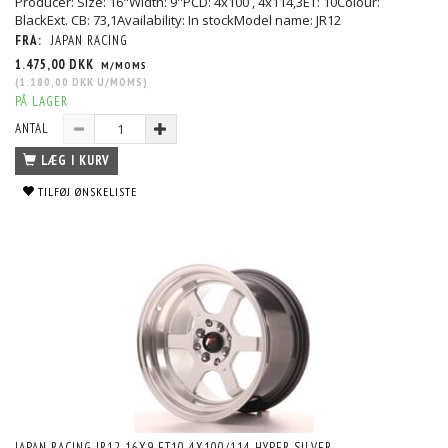
Producer: Size: 16"Width: 9''PCD: 4x100 , 4x114,3ET: 10Colour:
BlackExt. CB: 73,1Availability: In stockModel name: JR12
FRA:
JAPAN RACING
1.475,00 DKK
M/MOMS
(
1.180,00 DKK
U/MOMS
)
PÅ LAGER
ANTAL
LÆG I KURV
TILFØJ ØNSKELISTE
JAPAN RACING JR12 16X9 ET10 4X100/114 HYPER SILVER