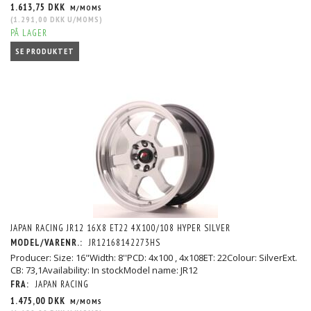
1.613,75 DKK
M/MOMS
(
1.291,00 DKK
U/MOMS
)
PÅ LAGER
SE PRODUKTET
JAPAN RACING JR12 16X8 ET22 4X100/108 HYPER SILVER
MODEL/VARENR.:
JR12168142273HS
Producer: Size: 16"Width: 8''PCD: 4x100 , 4x108ET: 22Colour: SilverExt.
CB: 73,1Availability: In stockModel name: JR12
FRA:
JAPAN RACING
1.475,00 DKK
M/MOMS