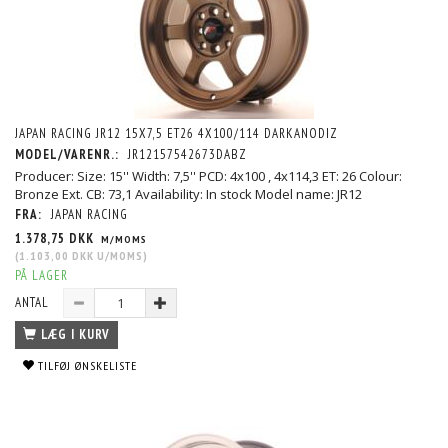
JAPAN RACING JR12 15X7,5 ET26 4X100/114 DARKANODIZ
MODEL/VARENR.:
JR12157542673DABZ
Producer: Size: 15'' Width: 7,5'' PCD: 4x100 , 4x114,3 ET: 26 Colour:
Bronze Ext. CB: 73,1 Availability: In stock Model name: JR12
FRA:
JAPAN RACING
1.378,75 DKK
M/MOMS
(
1.103,00 DKK
U/MOMS
)
PÅ LAGER
ANTAL
LÆG I KURV
TILFØJ ØNSKELISTE