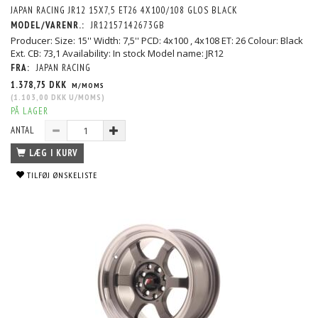
JAPAN RACING JR12 15X7,5 ET26 4X100/108 GLOS BLACK
MODEL/VARENR.:
JR12157142673GB
Producer: Size: 15'' Width: 7,5'' PCD: 4x100 , 4x108 ET: 26 Colour: Black
Ext. CB: 73,1 Availability: In stock Model name: JR12
FRA:
JAPAN RACING
1.378,75 DKK
M/MOMS
(
1.103,00 DKK
U/MOMS
)
PÅ LAGER
ANTAL
LÆG I KURV
TILFØJ ØNSKELISTE