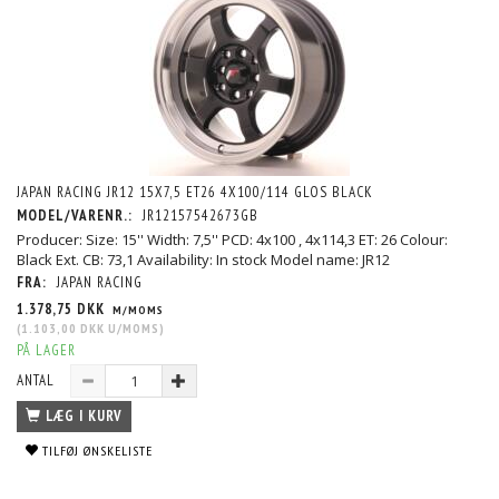
JAPAN RACING JR12 15X7,5 ET26 4X100/114 GLOS BLACK
MODEL/VARENR.:
JR12157542673GB
Producer: Size: 15'' Width: 7,5'' PCD: 4x100 , 4x114,3 ET: 26 Colour:
Black Ext. CB: 73,1 Availability: In stock Model name: JR12
FRA:
JAPAN RACING
1.378,75 DKK
M/MOMS
(
1.103,00 DKK
U/MOMS
)
PÅ LAGER
ANTAL
LÆG I KURV
TILFØJ ØNSKELISTE