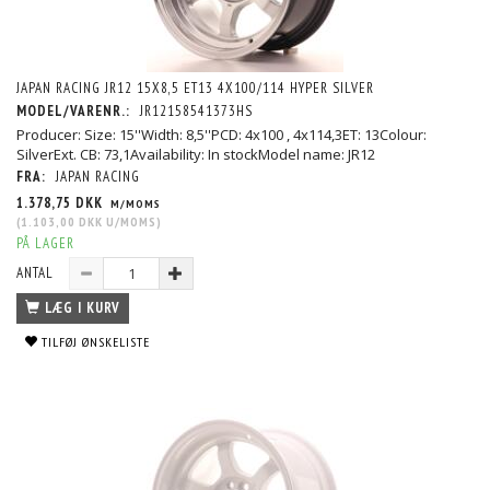
JAPAN RACING JR12 15X8,5 ET13 4X100/114 HYPER SILVER
MODEL/VARENR.:
JR12158541373HS
Producer: Size: 15''Width: 8,5''PCD: 4x100 , 4x114,3ET: 13Colour:
SilverExt. CB: 73,1Availability: In stockModel name: JR12
FRA:
JAPAN RACING
1.378,75 DKK
M/MOMS
(
1.103,00 DKK
U/MOMS
)
PÅ LAGER
ANTAL
LÆG I KURV
TILFØJ ØNSKELISTE