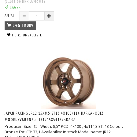
(
1.103,00 DKK
U/MOMS
)
PÅ LAGER
ANTAL
LÆG I KURV
TILFØJ ØNSKELISTE
JAPAN RACING JR12 15X8,5 ET13 4X100/114 DARKANODIZ
MODEL/VARENR.:
JR12158541373DABZ
Producer: Size: 15'' Width: 8,5'' PCD: 4x100 , 4x114,3 ET: 13 Colour:
Bronze Ext. CB: 73,1 Availability: In stock Model name: JR12