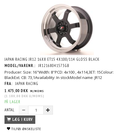
JAPAN RACING JR12 16X8 ET15 4X100/114 GLOSS BLACK
MODEL/VARENR.:
JR12168041573GB
Producer: Size: 16"Width: 8''PCD: 4x100 , 4x114,3ET: 15Colour:
BlackExt. CB: 73,1Availability: In stockModel name: JR12
FRA:
JAPAN RACING
1.475,00 DKK
M/MOMS
(
1.180,00 DKK
U/MOMS
)
PÅ LAGER
ANTAL
LÆG I KURV
TILFØJ ØNSKELISTE