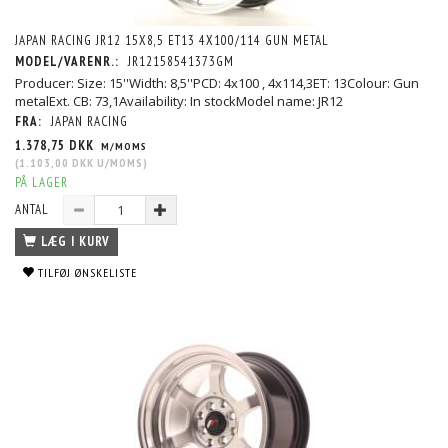
JAPAN RACING JR12 15X8,5 ET13 4X100/114 GUN METAL
MODEL/VARENR.:
JR12158541373GM
Producer: Size: 15''Width: 8,5''PCD: 4x100 , 4x114,3ET: 13Colour: Gun
metalExt. CB: 73,1Availability: In stockModel name: JR12
FRA:
JAPAN RACING
1.378,75 DKK
M/MOMS
(
1.103,00 DKK
U/MOMS
)
PÅ LAGER
ANTAL
LÆG I KURV
TILFØJ ØNSKELISTE