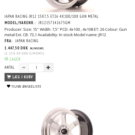
JAPAN RACING JR12 15X7,5 ET26 4X100/108 GUN METAL
MODEL/VARENR.:
JR12157142673GM
Producer: Size: 15'' Width: 7,5'' PCD: 4x100 , 4x108 ET: 26 Colour: Gun
metal Ext. CB: 73,1 Availability: In stock Model name: JR12
FRA:
JAPAN RACING
1.447,50 DKK
M/MOMS
(
1.158,00 DKK
U/MOMS
)
PÅ LAGER
ANTAL
LÆG I KURV
TILFØJ ØNSKELISTE