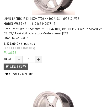
JAPAN RACING JR12 16X9 ET20 4X100/108 HYPER SILVER
MODEL/VARENR.:
JR12169142073HS
Producer: Size: 16"Width: 9''PCD: 4x100 , 4x108ET: 20Colour: SilverExt.
CB: 73,1Availability: In stockModel name: JR12
FRA:
JAPAN RACING
1.475,00 DKK
M/MOMS
(
1.180,00 DKK
U/MOMS
)
PÅ LAGER
ANTAL
LÆG I KURV
TILFØJ ØNSKELISTE