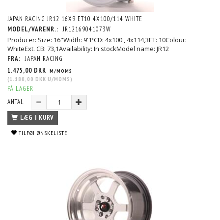
JAPAN RACING JR12 16X9 ET10 4X100/114 WHITE
MODEL/VARENR.:
JR12169041073W
Producer: Size: 16"Width: 9''PCD: 4x100 , 4x114,3ET: 10Colour:
WhiteExt. CB: 73,1Availability: In stockModel name: JR12
FRA:
JAPAN RACING
1.475,00 DKK
M/MOMS
(
1.180,00 DKK
U/MOMS
)
PÅ LAGER
ANTAL
LÆG I KURV
TILFØJ ØNSKELISTE