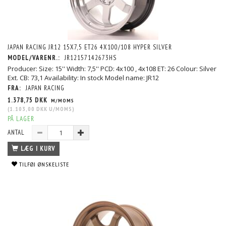
JAPAN RACING JR12 15X7,5 ET26 4X100/108 HYPER SILVER
MODEL/VARENR.:
JR12157142673HS
Producer: Size: 15'' Width: 7,5'' PCD: 4x100 , 4x108 ET: 26 Colour: Silver
Ext. CB: 73,1 Availability: In stock Model name: JR12
FRA:
JAPAN RACING
1.378,75 DKK
M/MOMS
(
1.103,00 DKK
U/MOMS
)
PÅ LAGER
ANTAL
LÆG I KURV
TILFØJ ØNSKELISTE