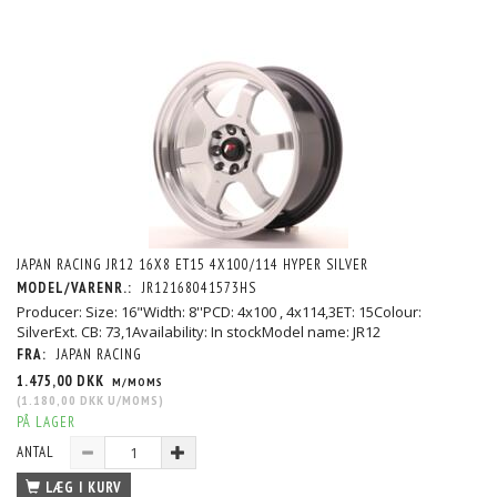
JAPAN RACING JR12 16X8 ET15 4X100/114 HYPER SILVER
MODEL/VARENR.:
JR12168041573HS
Producer: Size: 16"Width: 8''PCD: 4x100 , 4x114,3ET: 15Colour:
SilverExt. CB: 73,1Availability: In stockModel name: JR12
FRA:
JAPAN RACING
1.475,00 DKK
M/MOMS
(
1.180,00 DKK
U/MOMS
)
PÅ LAGER
ANTAL
LÆG I KURV