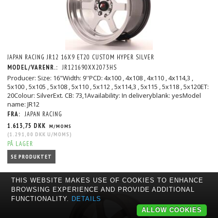
JAPAN RACING JR12 16X9 ET20 CUSTOM HYPER SILVER
MODEL/VARENR.:
JR121690XX2073HS
Producer: Size: 16"Width: 9''PCD: 4x100 , 4x108 , 4x110 , 4x114,3 ,
5x100 , 5x105 , 5x108 , 5x110 , 5x112 , 5x114,3 , 5x115 , 5x118 , 5x120ET:
20Colour: SilverExt. CB: 73,1Availability: In deliveryblank: yesModel
name: JR12
FRA:
JAPAN RACING
1.613,75 DKK
M/MOMS
(
1.291,00 DKK
U/MOMS
)
PÅ LAGER
SE PRODUKTET
THIS WEBSITE MAKES USE OF COOKIES TO ENHANCE
BROWSING EXPERIENCE AND PROVIDE ADDITIONAL
FUNCTIONALITY.
DETAILS
ALLOW COOKIES