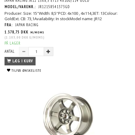
JAPAN RACING JR12 15X8,5 ET13 4X100/114 GOLD
MODEL/VARENR.:
JR12158541373GD
Producer: Size: 15''Width: 8,5''PCD: 4x100 , 4x114,3ET: 13Colour:
GoldExt. CB: 73,1Availability: In stockModel name: JR12
FRA:
JAPAN RACING
1.378,75 DKK
M/MOMS
(
1.103,00 DKK
U/MOMS
)
PÅ LAGER
ANTAL
LÆG I KURV
TILFØJ ØNSKELISTE