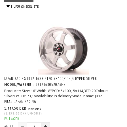
TILFØJ ØNSKELISTE
JAPAN RACING JR12 16X8 ET20 5X100/114,3 HYPER SILVER
MODEL/VARENR.:
JR12168052073HS
Producer: Size: 16"Width: 8''PCD: 5x100 , 5x114,3ET: 20Colour:
SilverExt. CB: 73,1Availability: In deliveryModel name: JR12
FRA:
JAPAN RACING
1.447,50 DKK
M/MOMS
(
1.158,00 DKK
U/MOMS
)
PÅ LAGER
ANTAL