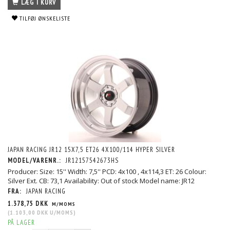
LÆG I KURV
TILFØJ ØNSKELISTE
JAPAN RACING JR12 15X7,5 ET26 4X100/114 HYPER SILVER
MODEL/VARENR.:
JR12157542673HS
Producer: Size: 15'' Width: 7,5'' PCD: 4x100 , 4x114,3 ET: 26 Colour:
Silver Ext. CB: 73,1 Availability: Out of stock Model name: JR12
FRA:
JAPAN RACING
1.378,75 DKK
M/MOMS
(
1.103,00 DKK
U/MOMS
)
PÅ LAGER