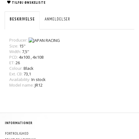
TILFØJ ØNSKELISTE
BESKRIVELSE
ANMELDELSER
Producer:
Size:
15''
Width:
7,5''
PCD:
4x100
,
4x108
ET:
26
Colour:
Black
Ext. CB:
73,1
Availability:
In stock
Model name:
JR12
INFORMATIONER
FORTROLIGHED