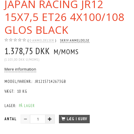
JAPAN RACING JR12
15X7,5 ET26 4X100/108
GLOS BLACK
0
ANMELDELSER
SKRIV ANMELDELSE
1.378,75 DKK
M/MOMS
(
1.103,00 DKK
U/MOMS
)
Mere information
MODEL/VARENR.:
JR12157142673GB
VÆGT:
10 KG
LAGER:
PÅ LAGER
ANTAL
LÆG I KURV