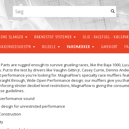
KONE SLANGER
BRÆNDSTOF SYSTEMER
OLIE - RACEFUEL - KØLERV
SIKKERHEDSUDSTYR
BILDELE
VAREMÆRKER
GAVEKORT
FR
arts are rugged enough to survive grueling races, like the Baja 1000, Luca
 Put to the test by drivers like Vaughn Gittin Jr, Casey Currie, Dennis An
t performance you're looking for. MagnaFlow's specialty race mufflers fea
straight through, Wide Open Performance design; our mufflers give you tha
forcing stricter decibel level restrictions, MagnaFlow is giving the consu
ose guidelines.
r performance sound
h design for unrestricted performance
 Construction
ty