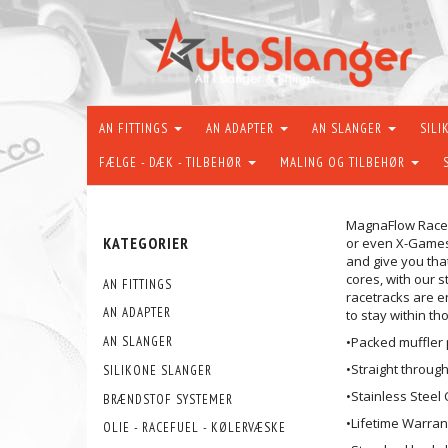
AN FITTINGS
AN ADAPTER
AN SLANGER
SILI
FÆLGE - DÆK - TILBEHØR
MALING OG TILBEHØR
MagnaFlow Race P
KATEGORIER
or even X-Games.
and give you tha
cores, with our 
AN FITTINGS
racetracks are en
AN ADAPTER
to stay within th
•Packed muffle
AN SLANGER
•Straight throug
SILIKONE SLANGER
•Stainless Steel
BRÆNDSTOF SYSTEMER
•Lifetime Warran
OLIE - RACEFUEL - KØLERVÆSKE