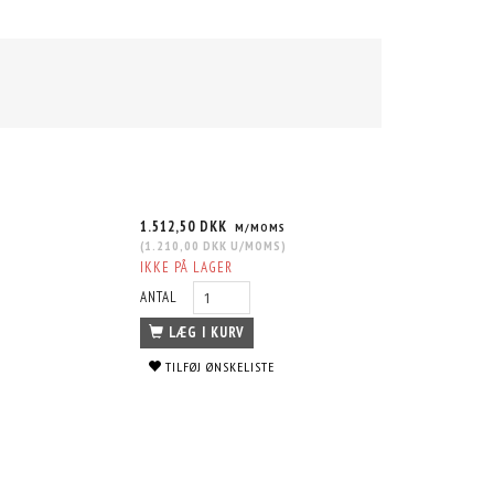
1.512,50 DKK
M/MOMS
(
1.210,00 DKK
U/MOMS
)
IKKE PÅ LAGER
ANTAL
LÆG I KURV
TILFØJ ØNSKELISTE