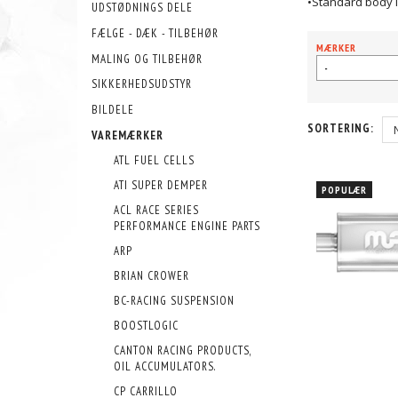
•Standard body l
UDSTØDNINGS DELE
FÆLGE - DÆK - TILBEHØR
MÆRKER
MALING OG TILBEHØR
-
SIKKERHEDSUDSTYR
BILDELE
SORTERING:
VAREMÆRKER
ATL FUEL CELLS
ATI SUPER DEMPER
POPULÆR
ACL RACE SERIES
PERFORMANCE ENGINE PARTS
ARP
BRIAN CROWER
BC-RACING SUSPENSION
BOOSTLOGIC
CANTON RACING PRODUCTS,
OIL ACCUMULATORS.
CP CARRILLO