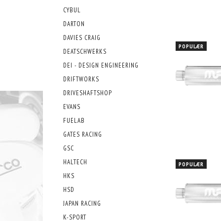
CYBUL
DARTON
DAVIES CRAIG
POPULÆR
DEATSCHWERKS
DEI - DESIGN ENGINEERING
DRIFTWORKS
DRIVESHAFTSHOP
EVANS
FUELAB
GATES RACING
GSC
HALTECH
POPULÆR
HKS
HSD
JAPAN RACING
K-SPORT