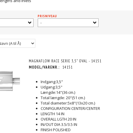
engths and inlets
PRISNIVEAU
-
MAGNAFLOW RACE SERIE 3,5" OVAL - 14151
MODEL/VARENR.:
14151
Indgang:3,5"
Udgang:3,5"
Længde:14"(36 cm.)
Total længde: 20"(51 cm.)
Total diameter:5x8"(13x20 cm.)
CONFIGURATION CENTER/CENTER
LENGTH 14 IN
OVERALL LGTH 20 IN
IN/OUT DIA 3.5/3.5 IN
FINISH POLISHED