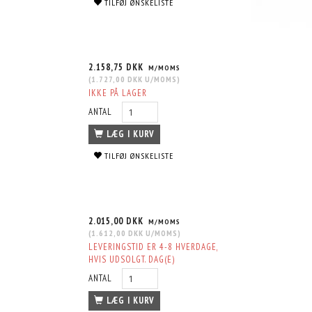
TILFØJ ØNSKELISTE
2.158,75 DKK
M/MOMS
(
1.727,00 DKK
U/MOMS
)
IKKE PÅ LAGER
ANTAL
LÆG I KURV
TILFØJ ØNSKELISTE
2.015,00 DKK
M/MOMS
(
1.612,00 DKK
U/MOMS
)
LEVERINGSTID ER 4-8 HVERDAGE,
HVIS UDSOLGT. DAG(E)
ANTAL
LÆG I KURV