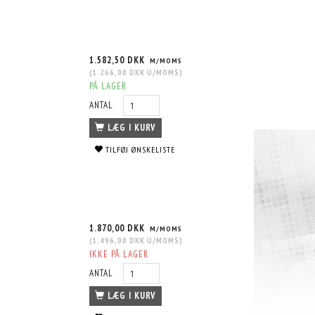
1.582,50 DKK
M/MOMS
(
1.266,00 DKK
U/MOMS
)
PÅ LAGER
ANTAL
LÆG I KURV
TILFØJ ØNSKELISTE
1.870,00 DKK
M/MOMS
(
1.496,00 DKK
U/MOMS
)
IKKE PÅ LAGER
ANTAL
LÆG I KURV