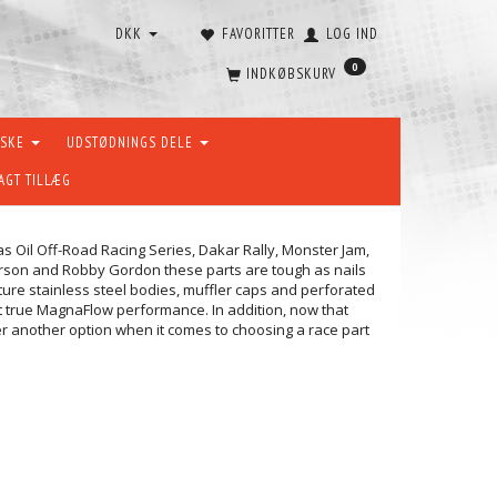
DKK
FAVORITTER
LOG IND
0
INDKØBSKURV
ÆSKE
UDSTØDNINGS DELE
AGT TILLÆG
s Oil Off-Road Racing Series, Dakar Rally, Monster Jam,
derson and Robby Gordon these parts are tough as nails
ture stainless steel bodies, muffler caps and perforated
t true MagnaFlow performance. In addition, now that
mer another option when it comes to choosing a race part