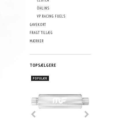
CLUTCH
ÖHLINS
VP RACING FUELS
GAVEKORT
FRAGT TILLÆG
MÆRKER
TOPSÆLGERE
POPULÆR
POPULÆR