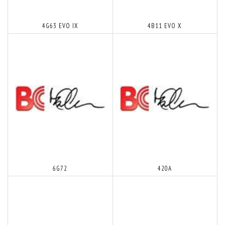
4G63 EVO IX
4B11 EVO X
6G72
420A