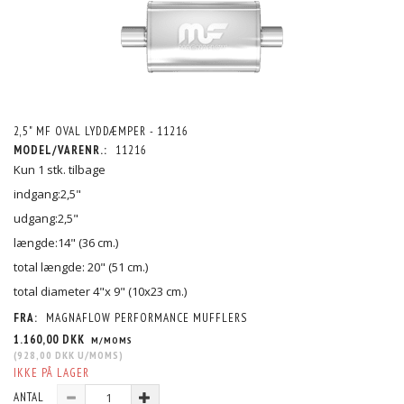
2,5" MF OVAL LYDDÆMPER - 11216
MODEL/VARENR.:
11216
Kun 1 stk. tilbage
indgang:2,5"
udgang:2,5"
længde:14" (36 cm.)
total længde: 20" (51 cm.)
total diameter 4"x 9" (10x23 cm.)
FRA:
MAGNAFLOW PERFORMANCE MUFFLERS
1.160,00 DKK
M/MOMS
(
928,00 DKK
U/MOMS
)
IKKE PÅ LAGER
ANTAL