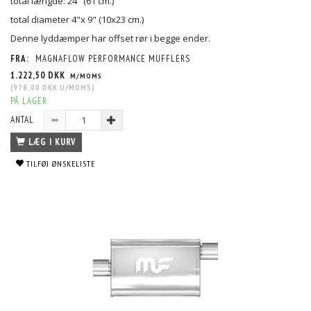
total længde: 24" (61 cm.)
total diameter 4"x 9" (10x23 cm.)
Denne lyddæmper har offset rør i begge ender.
FRA:
MAGNAFLOW PERFORMANCE MUFFLERS
1.222,50 DKK
M/MOMS
(
978,00 DKK
U/MOMS
)
PÅ LAGER
ANTAL
LÆG I KURV
TILFØJ ØNSKELISTE