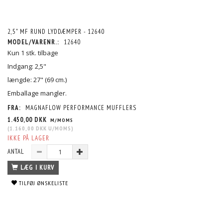
2,5" MF RUND LYDDÆMPER - 12640
MODEL/VARENR.:
12640
Kun 1 stk. tilbage
Indgang: 2,5"
længde: 27" (69 cm.)
Emballage mangler.
FRA:
MAGNAFLOW PERFORMANCE MUFFLERS
1.450,00 DKK
M/MOMS
(
1.160,00 DKK
U/MOMS
)
IKKE PÅ LAGER
ANTAL
LÆG I KURV
TILFØJ ØNSKELISTE