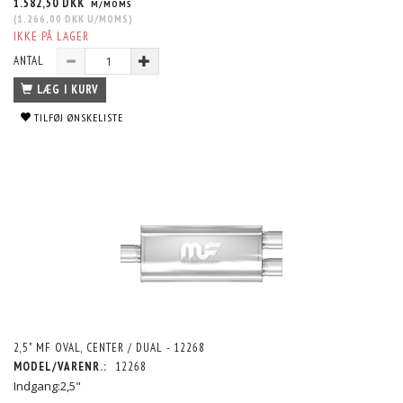
1.582,50 DKK
M/MOMS
(
1.266,00 DKK
U/MOMS
)
IKKE PÅ LAGER
ANTAL
LÆG I KURV
TILFØJ ØNSKELISTE
2,5" MF OVAL, CENTER / DUAL - 12268
MODEL/VARENR.:
12268
Indgang:2,5"