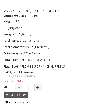
3" - 2X2,5" MF OVAL, CENTER / DUAL - 12198
MODEL/VARENR.:
12198
indgang:3"
udgang:2x2,5"
længde:14" (36 cm.)
total længde: 20" (51 cm.)
total diameter 5"x 8" (13x20 cm.)
Total længde: 17" (43 cm.)
Total diameter 4"x 9" (10x23 cm.)
FRA:
MAGNAFLOW PERFORMANCE MUFFLERS
1.438,75 DKK
M/MOMS
(
1.151,00 DKK
U/MOMS
)
IKKE PÅ LAGER
ANTAL
LÆG I KURV
TILFØJ ØNSKELISTE