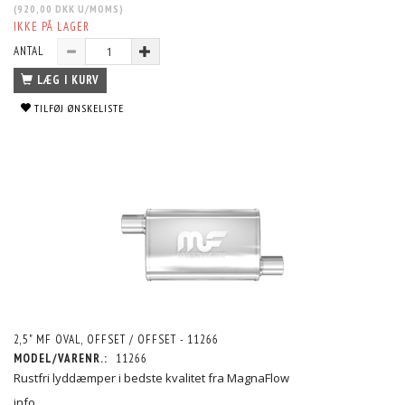
(
920,00 DKK
U/MOMS
)
IKKE PÅ LAGER
ANTAL
LÆG I KURV
TILFØJ ØNSKELISTE
2,5" MF OVAL, OFFSET / OFFSET - 11266
MODEL/VARENR.:
11266
Rustfri lyddæmper i bedste kvalitet fra MagnaFlow
info