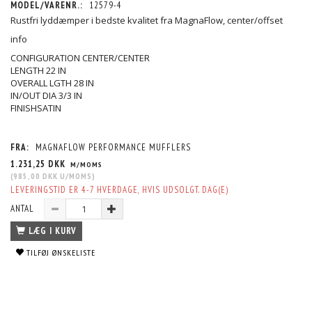
MODEL/VARENR.:
12579-4
Rustfri lyddæmper i bedste kvalitet fra MagnaFlow, center/offset
info
CONFIGURATION CENTER/CENTER
LENGTH 22 IN
OVERALL LGTH 28 IN
IN/OUT DIA 3/3 IN
FINISHSATIN
FRA:
MAGNAFLOW PERFORMANCE MUFFLERS
1.231,25 DKK
M/MOMS
(
985,00 DKK
U/MOMS
)
LEVERINGSTID ER 4-7 HVERDAGE, HVIS UDSOLGT. DAG(E)
ANTAL
LÆG I KURV
TILFØJ ØNSKELISTE