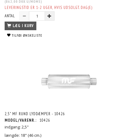
(
862,00 DKK
U/MOMS
)
LEVERINGSTID ER 1-2 UGER, HVIS UDSOLGT. DAG(E)
ANTAL
LÆG I KURV
TILFØJ ØNSKELISTE
2,5" MF RUND LYDDÆMPER - 10426
MODEL/VARENR.:
10426
indgang: 2,5"
længde: 18" (46 cm.)