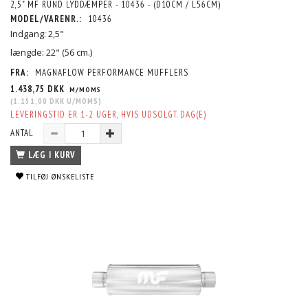
2,5" MF RUND LYDDÆMPER - 10436 - (D10CM / L56CM)
MODEL/VARENR.:
10436
Indgang: 2,5"
længde: 22" (56 cm.)
FRA:
MAGNAFLOW PERFORMANCE MUFFLERS
1.438,75 DKK
M/MOMS
(
1.151,00 DKK
U/MOMS
)
LEVERINGSTID ER 1-2 UGER, HVIS UDSOLGT. DAG(E)
ANTAL
LÆG I KURV
TILFØJ ØNSKELISTE