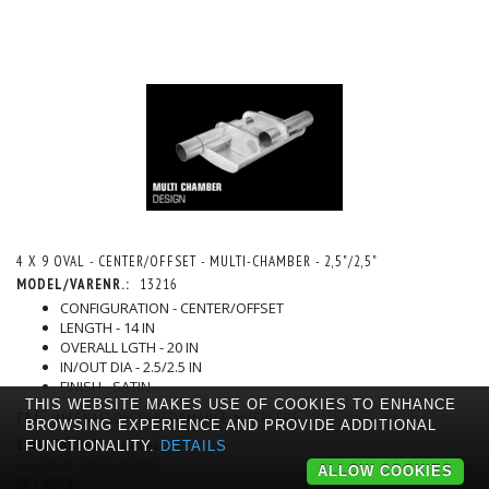
4 X 9 OVAL - CENTER/OFFSET - MULTI-CHAMBER - 2,5"/2,5"
MODEL/VARENR.:
13216
CONFIGURATION - CENTER/OFFSET
LENGTH - 14 IN
OVERALL LGTH - 20 IN
IN/OUT DIA - 2.5/2.5 IN
FINISH - SATIN
THIS WEBSITE MAKES USE OF COOKIES TO ENHANCE
FRA:
MAGNAFLOW PERFORMANCE MUFFLERS
BROWSING EXPERIENCE AND PROVIDE ADDITIONAL
1.410,00 DKK
FUNCTIONALITY.
M/MOMS
DETAILS
(
1.128,00 DKK
U/MOMS
)
ALLOW COOKIES
PÅ LAGER