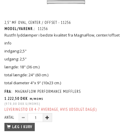
2,5" MF OVAL, CENTER / OFFSET - 11256
MODEL/VARENR.:
11256
Rustfri lyddæmper i bedste kvalitet fra MagnaFlow, center/offset
info
indgang:2,5"
udgang: 2,5"
længde: 18" (36 cm.)
total længde: 24" (60 cm.)
total diameter 4"x 9" (10x23 cm.)
FRA:
MAGNAFLOW PERFORMANCE MUFFLERS
1.222,50 DKK
M/MOMS
(
978,00 DKK
U/MOMS
)
LEVERINGSTID ER 4-7 HVERDAGE, HVIS UDSOLGT. DAG(E)
ANTAL
LÆG I KURV