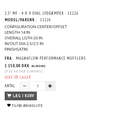
2,5" MF - 4 X 9 OVAL LYDDÆMPER - 11226
MODEL/VARENR.:
11226
CONFIGURATION-CENTER/OFFSET
LENGTH-14 IN
OVERALL LGTH-20 IN
IN/OUT DIA-2.5/2.5 IN
FINISHSATIN
FRA:
MAGNAFLOW PERFORMANCE MUFFLERS
1.150,00 DKK
M/MOMS
(
920,00 DKK
U/MOMS
)
IKKE PÅ LAGER
ANTAL
LÆG I KURV
TILFØJ ØNSKELISTE