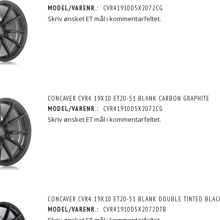
MODEL/VARENR.:
CVR41910D5X2072CG
Skriv ønsket ET mål i kommentarfeltet.
CONCAVER CVR4 19X10 ET20-51 BLANK CARBON GRAPHITE
MODEL/VARENR.:
CVR41910D5X2072CG
Skriv ønsket ET mål i kommentarfeltet.
,5 ET15-57
CONCAVER CVR4 19X10,5 ET15-57
CONCAVER CVR4 19X10,5 E
BRONZE
BLANK BRUSHED TITANIUM
BLANK CARBON GRAPH
5.696,25 DKK
5.696,25 DKK
/MOMS
M/MOMS
M/MO
MOMS
)
(
4.557,00 DKK
U/MOMS
)
(
4.557,00 DKK
U/MOM
CONCAVER CVR4 19X10 ET20-51 BLANK DOUBLE TINTED BLAC
MODEL/VARENR.:
CVR41910D5X2072DTB