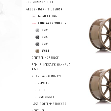
UDSTØDNINGS DELE
FÆLGE - DÆK - TILBEHØR
JAPAN RACING
CONCAVER WHEELS
CVR1
CVR2
CVR3
CVR4
CENTRERINGSRINGE
SEMI-SLICKSDÆK NANKANG
AR-1
ZEKNOVA RACING TYRE
HJUL-SPACER
HJULBOLTE
HJULMØTRIKKER
LÅSE-BOLTE/MØTRIKKER
VENTILER