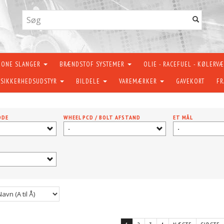
KONE SLANGER
BRÆNDSTOF SYSTEMER
OLIE - RACEFUEL - KØLERV
SIKKERHEDSUDSTYR
BILDELE
VAREMÆRKER
GAVEKORT
FR
DDE
WHEEL PCD / BOLT AFSTAND
ET MÅL
-
-