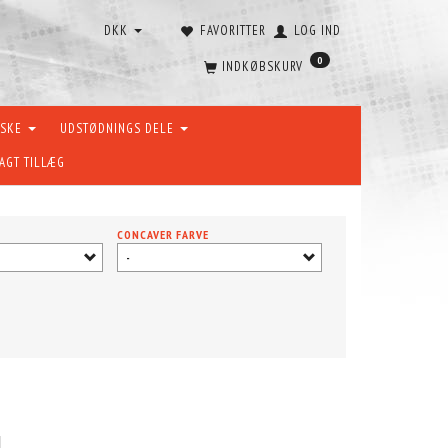
DKK
FAVORITTER
LOG IND
0
INDKØBSKURV
ÆSKE
UDSTØDNINGS DELE
AGT TILLÆG
CONCAVER FARVE
-