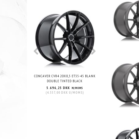
CONCAVER CVR4 20X8,5 ET35-45 BLANK
CONCAVER CVR4 19X10
DOUBLE TINTED BLACK
BLANK BRUSHED 
5.696,25 DKK
5.696,25 DKK
M/MOMS
M
(
4.557,00 DKK
U/MOMS
)
(
4.557,00 DKK
U/