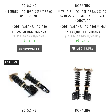
BC RACING
BC RACING
MITSUBISHI ECLIPSE D53A/D52 00-
MITSUBISHI ECLIPSE D53A/D52 00-
05 BR-SERIE
06 BR-SERIE, CAMBER TOPPLATE,
MONOTUBE.
MODEL/VARENR.:
BC-B10
MODEL/VARENR.:
BC-B10RM-MA*
10.597,50 DKK
15.170,00 DKK
M/MOMS
M/MOMS
(
8.478,00 DKK
U/MOMS
)
(
12.136,00 DKK
U/MOMS
)
PÅ LAGER
PÅ LAGER
LÆG I KURV
SE PRODUKTET
POPULÆR
BC RACING
BC RACING