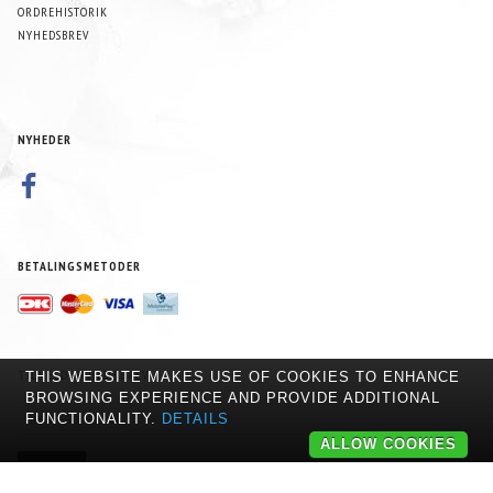
ORDREHISTORIK
NYHEDSBREV
NYHEDER
BETALINGSMETODER
TILMELD NYHEDSBREV
THIS WEBSITE MAKES USE OF COOKIES TO ENHANCE
BROWSING EXPERIENCE AND PROVIDE ADDITIONAL
EMAIL-
FUNCTIONALITY.
DETAILS
ADRESSE
ALLOW COOKIES
TILMELD
AFMELD