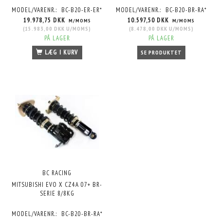
MODEL/VARENR.:
BC-B20-ER-ER*
MODEL/VARENR.:
BC-B20-BR-RA*
19.978,75 DKK
10.597,50 DKK
M/MOMS
M/MOMS
(
15.983,00 DKK
U/MOMS
)
(
8.478,00 DKK
U/MOMS
)
PÅ LAGER
PÅ LAGER
LÆG I KURV
SE PRODUKTET
BC RACING
MITSUBISHI EVO X CZ4A 07+ BR-
SERIE 8/8KG
MODEL/VARENR.:
BC-B20-BR-RA*