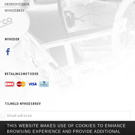
ORDREHISTORIK
NYHEDSBREV
NYHEDER
BETALINGSMETODER
TILMELD NYHEDSBREV
EMAIL-
ADRESSE
THIS WEBSITE MAKES USE OF COOKIES TO ENHANCE
TILMELD
AFMELD
BROWSING EXPERIENCE AND PROVIDE ADDITIONAL