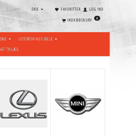
DKK
FAVORITTER
LOG IND
0
INDKØBSKURV
ÆSKE
UDSTØDNINGS DELE
AGT TILLÆG