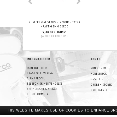
RUSTFRI STÅL STRIPS - L400MM - EXTRA
VHT WRINKLE PAIN
KRAFTIG 8MM BREDE
5,00 DKK
215,00 DKK
M/MOMS
M/
(
4,00 DKK
U/MOMS
)
(
172,00 DKK
U/
INFORMATIONER
KONTO
FORTROLIGHED
MIN KONTO
FRAGT OG LEVERING
ADRESSEBOG
FIRMAPROFIL
ØNSKELISTE
TELEFONISK HENVENDELSE
ORDREHISTORIK
BETINGELSER & VILKÅR
NYHEDSBREV
RETURFORMULAR
THIS WEBSITE MAKES USE OF COOKIES TO ENHANCE BR