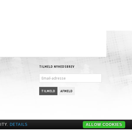
PROLINE - AN-6 - SORT NYLON ARMERED
SORT - 4 MM VAKUM SLANGE
132,50 DKK
46,25 DKK
S
M/MOMS
M/MOMS
S
)
(
106,00 DKK
U/MOMS
)
(
37,00 DKK
U/MOMS
)
TILMELD NYHEDSBREV
EMAIL-
ADRESSE
TILMELD
AFMELD
ITY.
DETAILS
ALLOW COOKIES