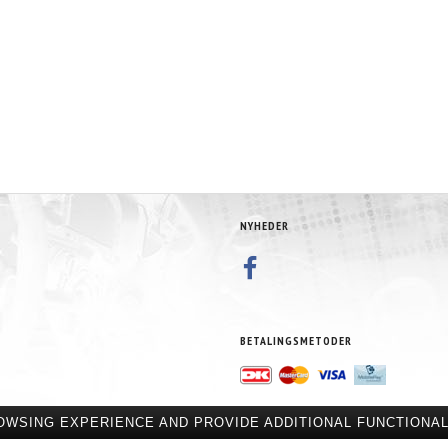
T - SORT
T-STYKKE TIL VAKUUM SLANGE -
METHANOL 20L - DK
PLASTIK
12,50 DKK
600,00 DKK
MOMS
M/MOMS
M/MOM
MOMS
)
(
10,00 DKK
U/MOMS
)
(
480,00 DKK
U/MOM
NYHEDER
BETALINGSMETODER
OWSING EXPERIENCE AND PROVIDE ADDITIONAL FUNCTIONAL