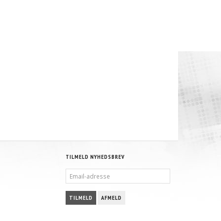
PROLINE - AN-6 - SORT NYLON ARMERED
SORT - 4 MM VAKUM SLANGE
132,50 DKK
46,25 DKK
S
M/MOMS
M/MOMS
S
)
(
106,00 DKK
U/MOMS
)
(
37,00 DKK
U/MOMS
)
TILMELD NYHEDSBREV
EMAIL-
ADRESSE
TILMELD
AFMELD