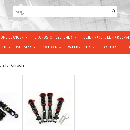
KONE SLANGER
BRÆNDSTOF SYSTEMER
OLIE - RACEFUEL - KØLERV
SIKKERHEDSUDSTYR
BILDELE
VAREMÆRKER
GAVEKORT
FR
n for Citroen