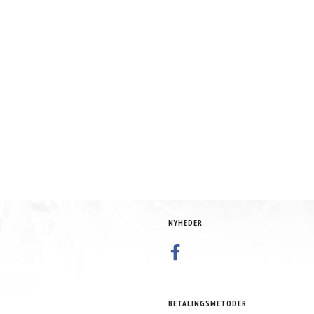
T - SORT
T-STYKKE TIL VAKUUM SLANGE -
METHANOL 20L - DK
PLASTIK
12,50 DKK
600,00 DKK
MOMS
M/MOMS
M/MOM
MOMS
)
(
10,00 DKK
U/MOMS
)
(
480,00 DKK
U/MOM
NYHEDER
BETALINGSMETODER