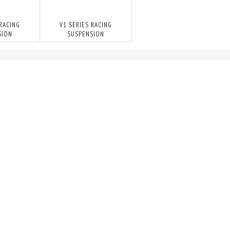
 RACING
V1 SERIES RACING
SION
SUSPENSION