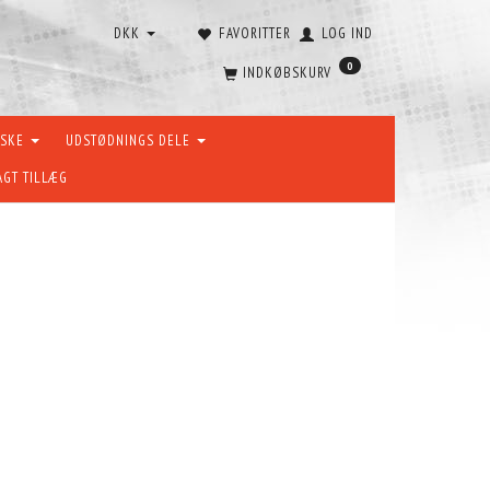
DKK
FAVORITTER
LOG IND
0
INDKØBSKURV
ÆSKE
UDSTØDNINGS DELE
AGT TILLÆG