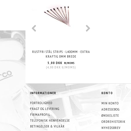
RUSTFRI STÅL STRIPS - L400MM - EXTRA
VHT WRINKLE PAIN
KRAFTIG 8MM BREDE
5,00 DKK
215,00 DKK
M/MOMS
M/
(
4,00 DKK
U/MOMS
)
(
172,00 DKK
U/
INFORMATIONER
KONTO
FORTROLIGHED
MIN KONTO
FRAGT OG LEVERING
ADRESSEBOG
FIRMAPROFIL
ØNSKELISTE
TELEFONISK HENVENDELSE
ORDREHISTORIK
BETINGELSER & VILKÅR
NYHEDSBREV