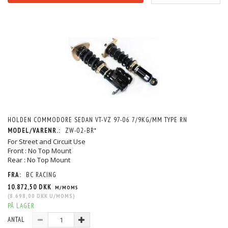
HOLDEN COMMODORE SEDAN VT-VZ 97-06 7/9KG/MM TYPE RN
MODEL/VARENR.:
ZW-02-BR*
For Street and Circuit Use
Front : No Top Mount
Rear : No Top Mount
FRA:
BC RACING
10.872,50 DKK
M/MOMS
(
8.698,00 DKK
U/MOMS
)
PÅ LAGER
ANTAL