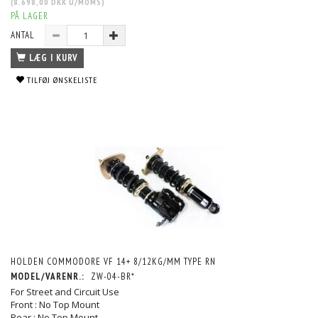
(
8.698,00 DKK
U/MOMS
)
PÅ LAGER
ANTAL
LÆG I KURV
TILFØJ ØNSKELISTE
HOLDEN COMMODORE VF 14+ 8/12KG/MM TYPE RN
MODEL/VARENR.:
ZW-04-BR*
For Street and Circuit Use
Front : No Top Mount
Rear : No Top Mount