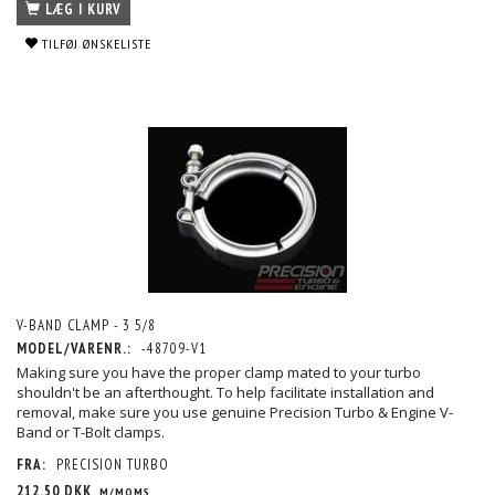
LÆG I KURV
TILFØJ ØNSKELISTE
V-BAND CLAMP - 3 5/8
MODEL/VARENR.:
-48709-V1
Making sure you have the proper clamp mated to your turbo
shouldn't be an afterthought. To help facilitate installation and
removal, make sure you use genuine Precision Turbo & Engine V-
Band or T-Bolt clamps.
FRA:
PRECISION TURBO
212,50 DKK
M/MOMS