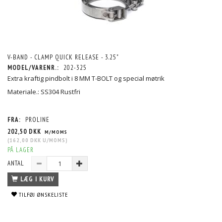
V-BAND - CLAMP QUICK RELEASE - 3.25"
MODEL/VARENR.:
202-325
Extra kraftig pindbolt i 8 MM T-BOLT og special møtrik
Materiale.: SS304 Rustfri
FRA:
PROLINE
202,50 DKK
M/MOMS
(
162,00 DKK
U/MOMS
)
PÅ LAGER
ANTAL
LÆG I KURV
TILFØJ ØNSKELISTE