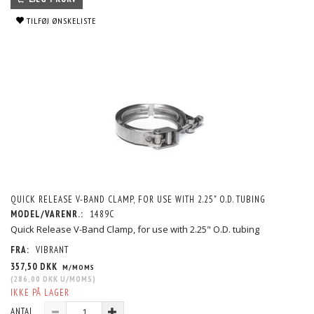
TILFØJ ØNSKELISTE
QUICK RELEASE V-BAND CLAMP, FOR USE WITH 2.25" O.D. TUBING
MODEL/VARENR.:
1489C
Quick Release V-Band Clamp, for use with 2.25" O.D. tubing
FRA:
VIBRANT
357,50 DKK
M/MOMS
(
286,00 DKK
U/MOMS
)
IKKE PÅ LAGER
ANTAL