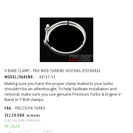
V-BAND CLAMP - PRO MOD TURBINE HOUSING DISCHARGE
MODEL/VARENR.:
-48763-V1
Making sure you have the proper clamp mated to your turbo
shouldn't be an afterthought. To help facilitate installation and
removal, make sure you use genuine Precision Turbo & Engine V-
Band or T-Bolt clamps.
FRA:
PRECISION TURBO
352,50 DKK
M/MOMS
(
282,00 DKK
U/MOMS
)
PÅ LAGER