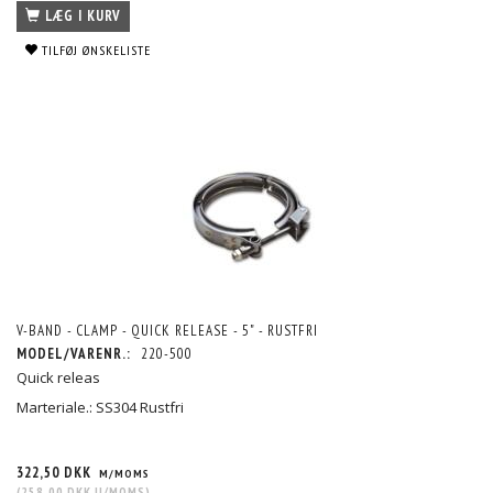
LÆG I KURV
TILFØJ ØNSKELISTE
V-BAND - CLAMP - QUICK RELEASE - 5" - RUSTFRI
MODEL/VARENR.:
220-500
Quick releas
Marteriale.: SS304 Rustfri
322,50 DKK
M/MOMS
(
258,00 DKK
U/MOMS
)