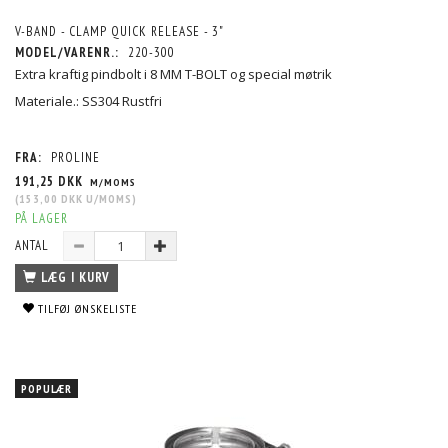
V-BAND - CLAMP QUICK RELEASE - 3"
MODEL/VARENR.:
220-300
Extra kraftig pindbolt i 8 MM T-BOLT og special møtrik
Materiale.: SS304 Rustfri
FRA:
PROLINE
191,25 DKK
M/MOMS
(
153,00 DKK
U/MOMS
)
PÅ LAGER
ANTAL
LÆG I KURV
TILFØJ ØNSKELISTE
POPULÆR