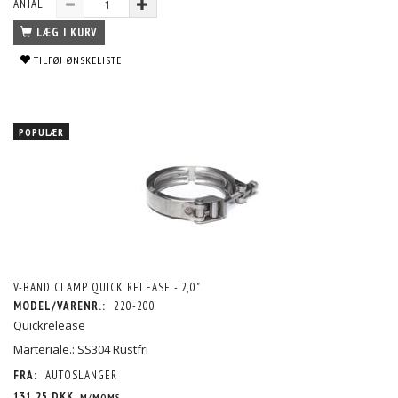
ANTAL
LÆG I KURV
TILFØJ ØNSKELISTE
POPULÆR
V-BAND CLAMP QUICK RELEASE - 2,0"
MODEL/VARENR.:
220-200
Quickrelease
Marteriale.: SS304 Rustfri
FRA:
AUTOSLANGER
131,25 DKK
M/MOMS