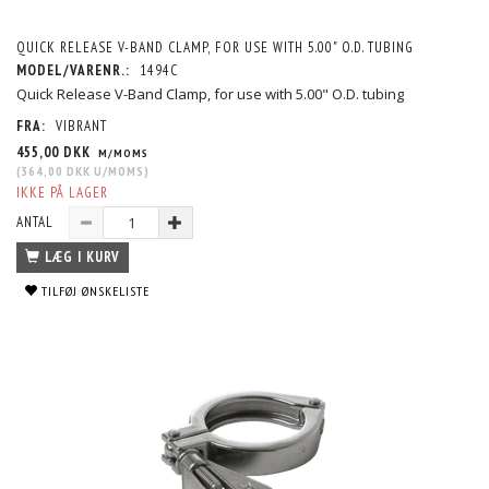
QUICK RELEASE V-BAND CLAMP, FOR USE WITH 5.00" O.D. TUBING
MODEL/VARENR.:
1494C
Quick Release V-Band Clamp, for use with 5.00" O.D. tubing
FRA:
VIBRANT
455,00 DKK
M/MOMS
(
364,00 DKK
U/MOMS
)
IKKE PÅ LAGER
ANTAL
LÆG I KURV
TILFØJ ØNSKELISTE