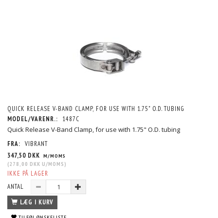
QUICK RELEASE V-BAND CLAMP, FOR USE WITH 1.75" O.D. TUBING
MODEL/VARENR.:
1487C
Quick Release V-Band Clamp, for use with 1.75" O.D. tubing
FRA:
VIBRANT
347,50 DKK
M/MOMS
(
278,00 DKK
U/MOMS
)
IKKE PÅ LAGER
ANTAL
LÆG I KURV
TILFØJ ØNSKELISTE