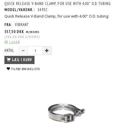
QUICK RELEASE V-BAND CLAMP, FOR USE WITH 4.00" O.D. TUBING
MODEL/VARENR.:
1493C
Quick Release V-Band Clamp, for use with 4.00" O.D. tubing
FRA:
VIBRANT
357,50 DKK
M/MOMS
(
286,00 DKK
U/MOMS
)
PÅ LAGER
ANTAL
LÆG I KURV
TILFØJ ØNSKELISTE