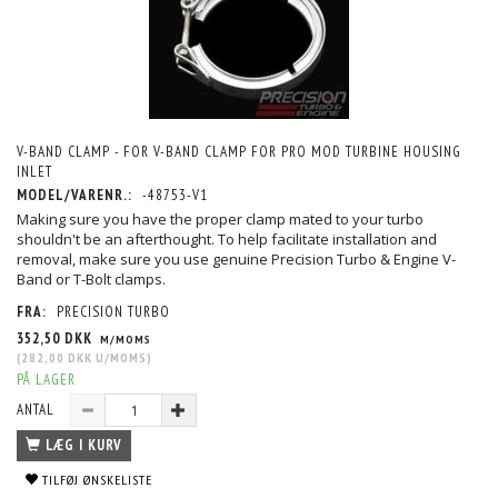
V-BAND CLAMP - FOR V-BAND CLAMP FOR PRO MOD TURBINE HOUSING
INLET
MODEL/VARENR.:
-48753-V1
Making sure you have the proper clamp mated to your turbo
shouldn't be an afterthought. To help facilitate installation and
removal, make sure you use genuine Precision Turbo & Engine V-
Band or T-Bolt clamps.
FRA:
PRECISION TURBO
352,50 DKK
M/MOMS
(
282,00 DKK
U/MOMS
)
PÅ LAGER
ANTAL
LÆG I KURV
TILFØJ ØNSKELISTE