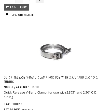
LÆG I KURV
TILFØJ ØNSKELISTE
QUICK RELEASE V-BAND CLAMP, FOR USE WITH 2.375" AND 2.50" O.D.
TUBING
MODEL/VARENR.:
1490C
Quick Release V-Band Clamp, for use with 2.375" and 2.50" O.D.
tubing
FRA:
VIBRANT
357,50 DKK
M/MOMS