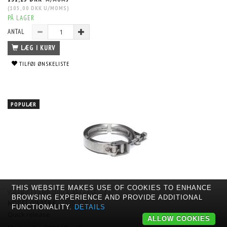
(
105,00 DKK
U/MOMS
)
PÅ LAGER
ANTAL
LÆG I KURV
TILFØJ ØNSKELISTE
POPULÆR
THIS WEBSITE MAKES USE OF COOKIES TO ENHANCE
V-BAND CLAMP QUICK RELEASE - 2,5"
BROWSING EXPERIENCE AND PROVIDE ADDITIONAL
MODEL/VARENR.:
220-250
FUNCTIONALITY.
DETAILS
Quick release
ALLOW COOKIES