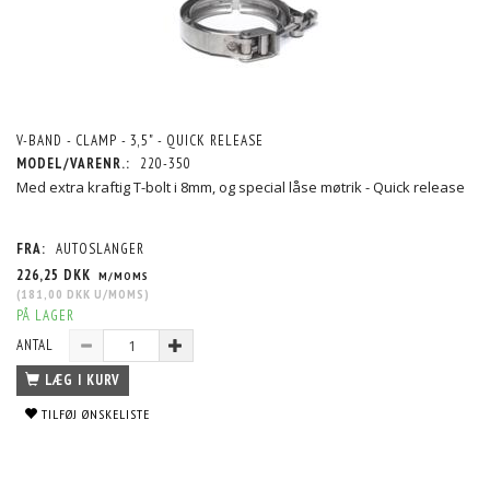
V-BAND - CLAMP - 3,5" - QUICK RELEASE
MODEL/VARENR.:
220-350
Med extra kraftig T-bolt i 8mm, og special låse møtrik - Quick release
FRA:
AUTOSLANGER
226,25 DKK
M/MOMS
(
181,00 DKK
U/MOMS
)
PÅ LAGER
ANTAL
LÆG I KURV
TILFØJ ØNSKELISTE