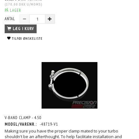
(
170,00 DKK
U/MOMS
)
PÅ LAGER
ANTAL
LÆG I KURV
TILFØJ ØNSKELISTE
V-BAND CLAMP - 4.50
MODEL/VARENR.:
-48719-V1
Making sure you have the proper clamp mated to your turbo
shouldn't be an afterthought. To help facilitate installation and