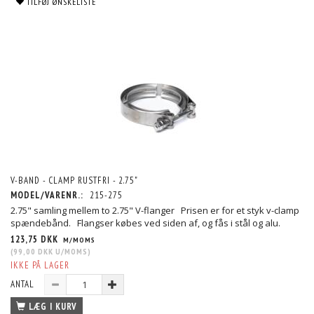
TILFØJ ØNSKELISTE
V-BAND - CLAMP RUSTFRI - 2.75"
MODEL/VARENR.:
215-275
2.75" samling mellem to 2.75" V-flanger Prisen er for et styk v-clamp
spændebånd. Flangser købes ved siden af, og fås i stål og alu.
123,75 DKK
M/MOMS
(
99,00 DKK
U/MOMS
)
IKKE PÅ LAGER
ANTAL
LÆG I KURV