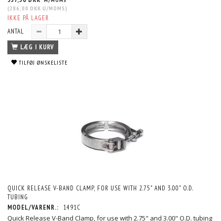
(
286,00 DKK
U/MOMS
)
IKKE PÅ LAGER
ANTAL
LÆG I KURV
TILFØJ ØNSKELISTE
QUICK RELEASE V-BAND CLAMP, FOR USE WITH 2.75" AND 3.00" O.D.
TUBING
MODEL/VARENR.:
1491C
Quick Release V-Band Clamp, for use with 2.75" and 3.00" O.D. tubing