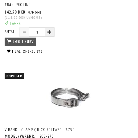
FRA:
PROLINE
142,50 DKK
M/MOMS
(
114,00 DKK
U/MOMS
)
PÅ LAGER
ANTAL
LÆG I KURV
TILFØJ ØNSKELISTE
POPULÆR
V-BAND - CLAMP QUICK RELEASE - 2.75"
MODEL/VARENR.:
202-275