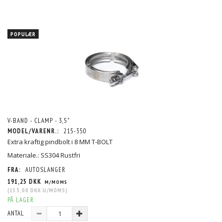
POPULÆR
V-BAND - CLAMP - 3,5"
MODEL/VARENR.:
215-350
Extra kraftig pindbolt i 8 MM T-BOLT
Materiale.: SS304 Rustfri
FRA:
AUTOSLANGER
191,25 DKK
M/MOMS
(
153,00 DKK
U/MOMS
)
PÅ LAGER
ANTAL