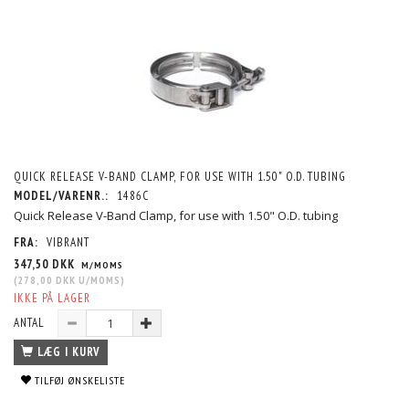
QUICK RELEASE V-BAND CLAMP, FOR USE WITH 1.50" O.D. TUBING
MODEL/VARENR.:
1486C
Quick Release V-Band Clamp, for use with 1.50" O.D. tubing
FRA:
VIBRANT
347,50 DKK
M/MOMS
(
278,00 DKK
U/MOMS
)
IKKE PÅ LAGER
ANTAL
LÆG I KURV
TILFØJ ØNSKELISTE