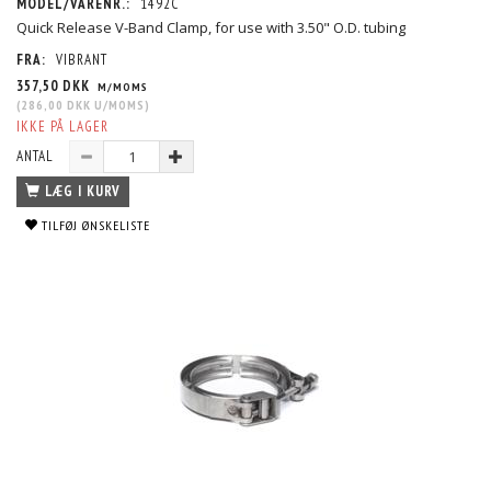
MODEL/VARENR.:
1492C
Quick Release V-Band Clamp, for use with 3.50" O.D. tubing
FRA:
VIBRANT
357,50 DKK
M/MOMS
(
286,00 DKK
U/MOMS
)
IKKE PÅ LAGER
ANTAL
LÆG I KURV
TILFØJ ØNSKELISTE