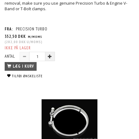
removal, make sure you use genuine Precision Turbo & Engine V-
Band or T-Bolt clamps.
FRA:
PRECISION TURBO
352,50 DKK
M/MOMS
(
282,00 DKK
U/MOMS
)
IKKE PÅ LAGER
ANTAL
LÆG I KURV
TILFØJ ØNSKELISTE