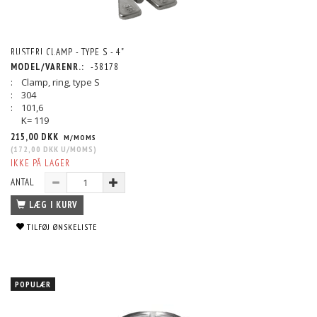
RUSTFRI CLAMP - TYPE S - 4"
PROFIL
KVALITET
DIMENSION
ANDET
MODEL/VARENR.:
-38178
:
Clamp, ring, type S
:
304
:
101,6
K= 119
215,00 DKK
M/MOMS
(
172,00 DKK
U/MOMS
)
IKKE PÅ LAGER
ANTAL
LÆG I KURV
TILFØJ ØNSKELISTE
POPULÆR