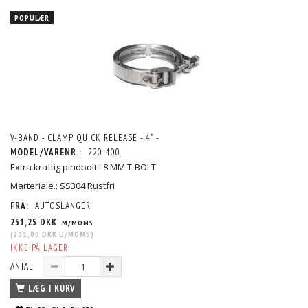
POPULÆR
V-BAND - CLAMP QUICK RELEASE - 4" -
MODEL/VARENR.:
220-400
Extra kraftig pindbolt i 8 MM T-BOLT
Marteriale.: SS304 Rustfri
FRA:
AUTOSLANGER
251,25 DKK
M/MOMS
(
201,00 DKK
U/MOMS
)
IKKE PÅ LAGER
ANTAL
LÆG I KURV