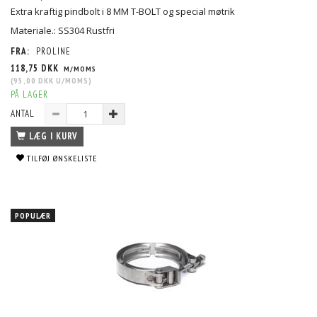
Extra kraftig pindbolt i 8 MM T-BOLT og special møtrik
Materiale.: SS304 Rustfri
FRA:
PROLINE
118,75 DKK
M/MOMS
(
95,00 DKK
U/MOMS
)
PÅ LAGER
ANTAL
LÆG I KURV
TILFØJ ØNSKELISTE
POPULÆR