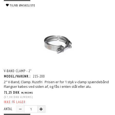
TILFØJ ØNSKELISTE
V-BAND CLAMP - 2"
MODEL/VARENR.:
215-200
2" V-Band, Clamp. Rustfri Prisen er for 1 styk v-clamp spændebånd
Flangser købes ved siden af, og fås i enten stål eller alu.
71,25 DKK
M/MOMS
(
57,00 DKK
U/MOMS
)
IKKE PÅ LAGER
ANTAL