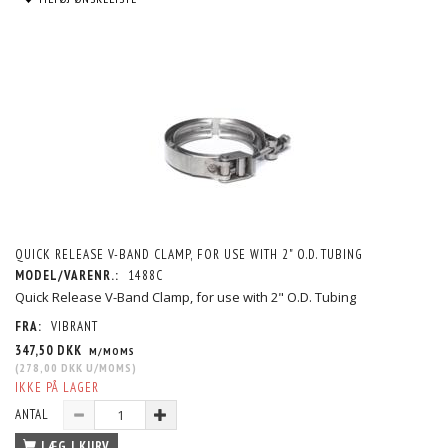
QUICK RELEASE V-BAND CLAMP, FOR USE WITH 2" O.D. TUBING
MODEL/VARENR.:
1488C
Quick Release V-Band Clamp, for use with 2" O.D. Tubing
FRA:
VIBRANT
347,50 DKK
M/MOMS
(
278,00 DKK
U/MOMS
)
IKKE PÅ LAGER
ANTAL
LÆG I KURV