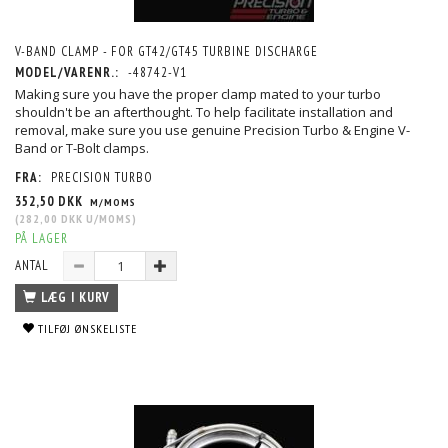
V-BAND CLAMP - FOR GT42/GT45 TURBINE DISCHARGE
MODEL/VARENR.:
-48742-V1
Making sure you have the proper clamp mated to your turbo
shouldn't be an afterthought. To help facilitate installation and
removal, make sure you use genuine Precision Turbo & Engine V-
Band or T-Bolt clamps.
FRA:
PRECISION TURBO
352,50 DKK
M/MOMS
(
282,00 DKK
U/MOMS
)
PÅ LAGER
ANTAL
LÆG I KURV
TILFØJ ØNSKELISTE