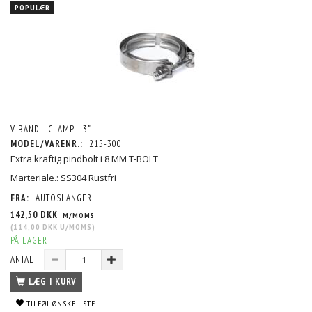
POPULÆR
V-BAND - CLAMP - 3"
MODEL/VARENR.:
215-300
Extra kraftig pindbolt i 8 MM T-BOLT
Marteriale.: SS304 Rustfri
FRA:
AUTOSLANGER
142,50 DKK
M/MOMS
(
114,00 DKK
U/MOMS
)
PÅ LAGER
ANTAL
LÆG I KURV
TILFØJ ØNSKELISTE