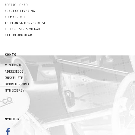
FORTROLIGHED
FRAGT OG LEVERING
FIRMAPROFIL
TELEFONISK HENVENDELSE
BETINGELSER & VILKÅR
RETURFORMULAR
KONTO
MIN KONTO
ADRESSEBOG
ØNSKELISTE
ORDREHISTORIK
NYHEDSBREV
NYHEDER