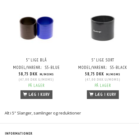
5" LIGE BLÅ
5" LIGE SORT
MODEL/VARENR.:
S5-BLUE
MODEL/VARENR.:
S5-BLACK
58,75 DKK
58,75 DKK
M/MOMS
M/MOMS
(
47,00 DKK
U/MOMS
)
(
47,00 DKK
U/MOMS
)
PÅ LAGER
PÅ LAGER
LÆG I KURV
LÆG I KURV
Alt i 5" Slanger, samlinger og reduktioner
INFORMATIONER