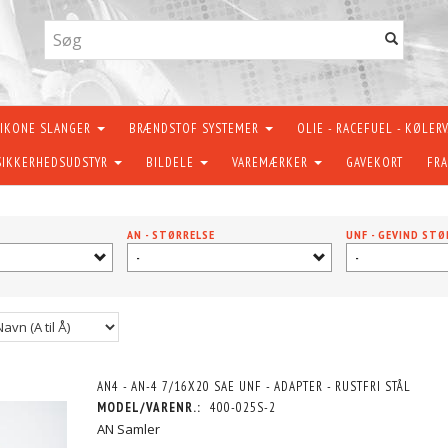
LIKONE SLANGER
BRÆNDSTOF SYSTEMER
OLIE - RACEFUEL - KØLER
SIKKERHEDSUDSTYR
BILDELE
VAREMÆRKER
GAVEKORT
FRA
AN - STØRRELSE
UNF - GEVIND STØ
-
-
AN4 - AN-4 7/16X20 SAE UNF - ADAPTER - RUSTFRI STÅL
MODEL/VARENR.:
400-025S-2
AN Samler