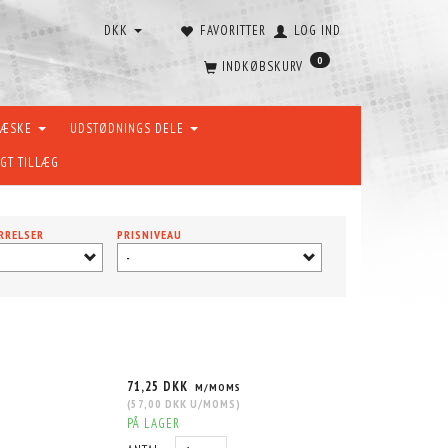
DKK
FAVORITTER
LOG IND
0
INDKØBSKURV
VÆSKE
UDSTØDNINGS DELE
GT TILLÆG
RRELSER
PRISNIVEAU
-
71,25 DKK
M/MOMS
(
57,00 DKK
U/MOMS
)
PÅ LAGER