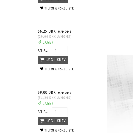
TILFØJ ØNSKELISTE
36,25 DKK
M/MOMS
(
29,00 DKK
U/MOMS
)
PÅ LAGER
ANTAL
LÆG I KURV
TILFØJ ØNSKELISTE
39,00 DKK
M/MOMS
(
31,20 DKK
U/MOMS
)
PÅ LAGER
ANTAL
LÆG I KURV
TILFØJ ØNSKELISTE