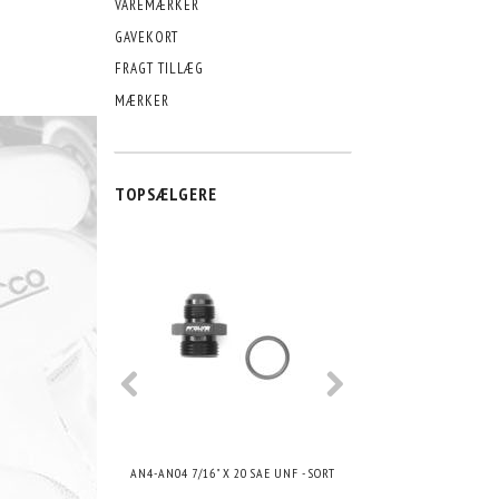
VAREMÆRKER
GAVEKORT
FRAGT TILLÆG
MÆRKER
TOPSÆLGERE
AN4-AN04 7/16" X 20 SAE UNF - SORT
AN4-AN03 3/8" X 24 SA