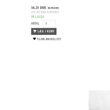
36,25 DKK
M/MOMS
(
29,00 DKK
U/MOMS
)
PÅ LAGER
ANTAL
LÆG I KURV
TILFØJ ØNSKELISTE