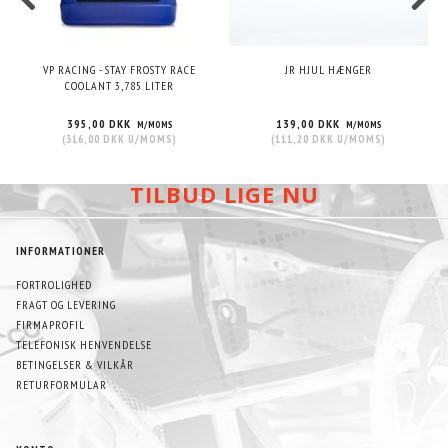
VP RACING - STAY FROSTY RACE
JR HJUL HÆNGER
COOLANT 3,785 LITER
395,00 DKK
139,00 DKK
M/MOMS
M/MOMS
(
316,00 DKK
U/MOMS
)
(
111,20 DKK
U/MOMS
)
TILBUD LIGE NU
INFORMATIONER
FORTROLIGHED
FRAGT OG LEVERING
FIRMAPROFIL
TELEFONISK HENVENDELSE
BETINGELSER & VILKÅR
RETURFORMULAR