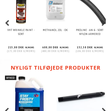
VHT WRINKLE PAINT -
METHANOL 20L - DK
PROLINE - AN-6 - SORT
SORT
NYLON ARMERED
215,00 DKK
600,00 DKK
132,50 DKK
M/MOMS
M/MOMS
M/MOMS
(
172,00 DKK
U/MOMS
)
(
480,00 DKK
U/MOMS
)
(
106,00 DKK
U/MOMS
)
NYLIGT TILFØJEDE PRODUKTER
NYHED