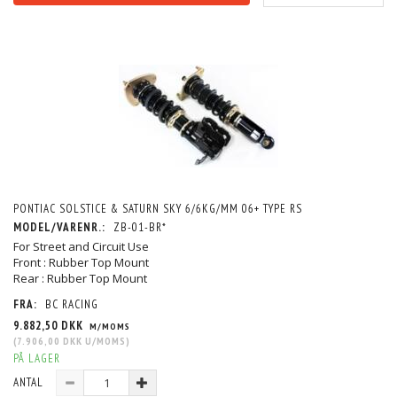
PONTIAC SOLSTICE & SATURN SKY 6/6KG/MM 06+ TYPE RS
MODEL/VARENR.:
ZB-01-BR*
For Street and Circuit Use
Front : Rubber Top Mount
Rear : Rubber Top Mount
FRA:
BC RACING
9.882,50 DKK
M/MOMS
(
7.906,00 DKK
U/MOMS
)
PÅ LAGER
ANTAL