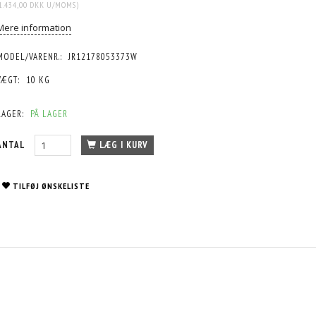
1.434,00 DKK
U/MOMS
)
Mere information
MODEL/VARENR.:
JR12178053373W
VÆGT:
10 KG
LAGER:
PÅ LAGER
ANTAL
LÆG I KURV
TILFØJ ØNSKELISTE