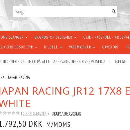
KONE SLANGER
BRÆNDSTOF SYSTEMER
OLIE - RACEFUEL - KØLERV
SIKKERHEDSUDSTYR
BILDELE
VAREMÆRKER
GAVEKORT
FR
G INDENFOR 24 TIMER PÅ ALLE LAGERVARE. INGEN OVERPRISER.!!
FÆLGE -
FRA:
JAPAN RACING
JAPAN RACING JR12 17X8 
WHITE
0
ANMELDELSER
SKRIV ANMELDELSE
1.792,50 DKK
M/MOMS