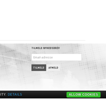
TILMELD NYHEDSBREV
EMAIL-
ADRESSE
TILMELD
AFMELD
ITY.
DETAILS
ALLOW COOKIES