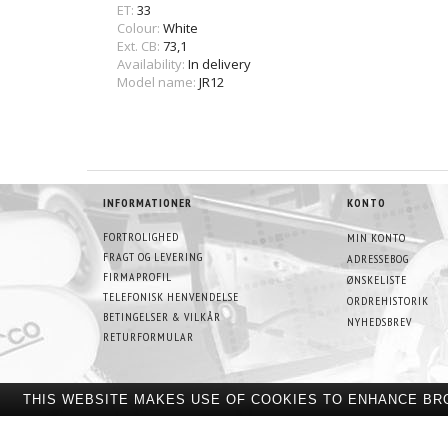
ET:
33
Colour:
White
Ext. CB:
73,1
Availability:
In delivery
Model name:
JR12
INFORMATIONER
KONTO
FORTROLIGHED
MIN KONTO
FRAGT OG LEVERING
ADRESSEBOG
FIRMAPROFIL
ØNSKELISTE
TELEFONISK HENVENDELSE
ORDREHISTORIK
BETINGELSER & VILKÅR
NYHEDSBREV
RETURFORMULAR
THIS WEBSITE MAKES USE OF COOKIES TO ENHANCE BR