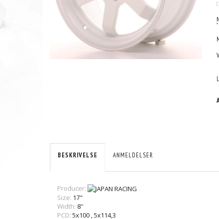
(
BESKRIVELSE
ANMELDELSER
Producer:
Size:
17"
Width:
8''
PCD:
5x100
,
5x114,3