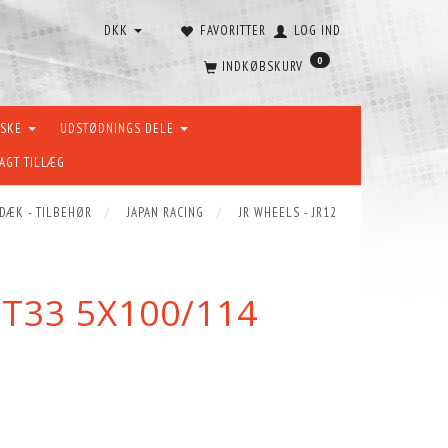
DKK
FAVORITTER
LOG IND
0
INDKØBSKURV
ÆSKE
UDSTØDNINGS DELE
AGT TILLÆG
 DÆK - TILBEHØR
JAPAN RACING
JR WHEELS - JR12
ET33 5X100/114