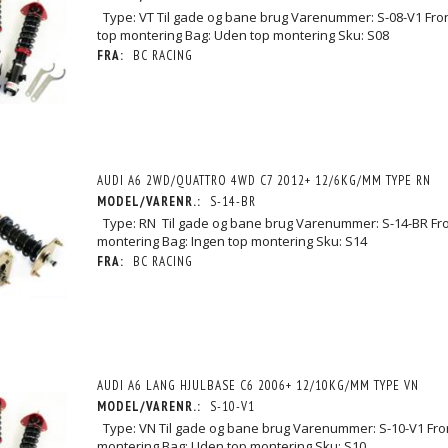
Type: VT Til gade og bane brug Varenummer: S-08-V1 Front
top montering Bag: Uden top montering Sku: S08
FRA:
BC RACING
AUDI A6 2WD/QUATTRO 4WD C7 2012+ 12/6KG/MM TYPE RN
MODEL/VARENR.:
S-14-BR
Type: RN Til gade og bane brug Varenummer: S-14-BR Fron
montering Bag: Ingen top montering Sku: S14
FRA:
BC RACING
AUDI A6 LANG HJULBASE C6 2006+ 12/10KG/MM TYPE VN
MODEL/VARENR.:
S-10-V1
Type: VN Til gade og bane brug Varenummer: S-10-V1 Fro
montering Bag: Uden top montering Sku: S10