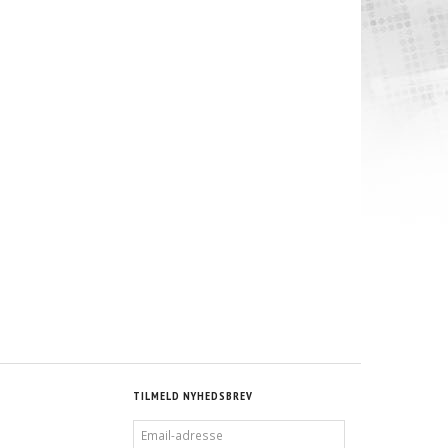
G/MM TYPE
AUDI A6 LONG WHEELBASE C6 06+
AUDI A6 2WD 4WD C5 97-04 QUAT
14/10KG/MM TYPE VN
20/20KG/MM TYPE RS
9.882,50 DKK
10.872,50 DKK
MS
M/MOMS
M/MOMS
S
)
(
7.906,00 DKK
U/MOMS
)
(
8.698,00 DKK
U/MOMS
)
TILMELD NYHEDSBREV
EMAIL-
ADRESSE