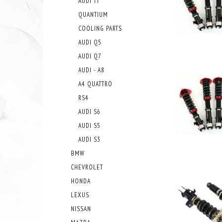
AUDI TT
QUANTIUM
COOLING PARTS
AUDI Q5
AUDI Q7
AUDI - A8
A4 QUATTRO
RS4
AUDI S6
AUDI S5
AUDI S3
BMW
CHEVROLET
HONDA
LEXUS
NISSAN