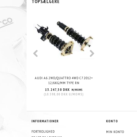
TOPSÆLGERE
AUDI A6 2WD/QUATTRO 4WD C7 2012+
AUDI A6 QUATTRO 
12/6KG/MM TYPE RN
12/12KG/MM TY
13.247,50 DKK
13.247,50 DKK
M/MOMS
(
10.598,00 DKK
U/MOMS
)
(
10.598,00 DKK
U
INFORMATIONER
KONTO
FORTROLIGHED
MIN KONTO