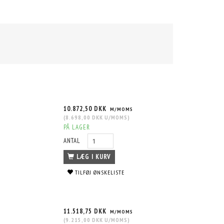
10.872,50 DKK
M/MOMS
(
8.698,00 DKK
U/MOMS
)
PÅ LAGER
ANTAL
LÆG I KURV
TILFØJ ØNSKELISTE
11.518,75 DKK
M/MOMS
(
9.215,00 DKK
U/MOMS
)