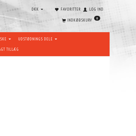
DKK
FAVORITTER
LOG IND
0
INDKØBSKURV
ÆSKE
UDSTØDNINGS DELE
AGT TILLÆG