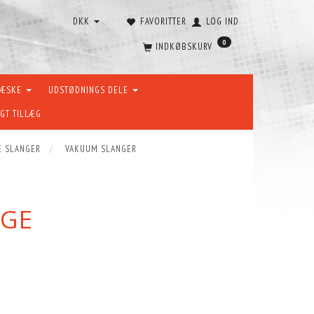
DKK
FAVORITTER
LOG IND
0
INDKØBSKURV
VÆSKE
UDSTØDNINGS DELE
GT TILLÆG
E SLANGER
VAKUUM SLANGER
NGE