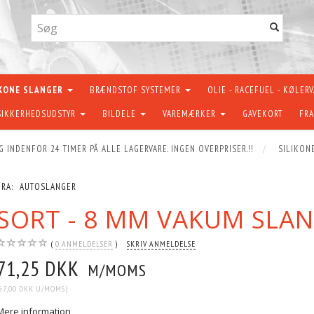
IKONE SLANGER
BRÆNDSTOF SYSTEMER
OLIE - RACEFUEL - KØLER
SIKKERHEDSUDSTYR
BILDELE
VAREMÆRKER
GAVEKORT
FRA
G INDENFOR 24 TIMER PÅ ALLE LAGERVARE. INGEN OVERPRISER.!!
SILIKON
FRA:
AUTOSLANGER
LÆR
POPULÆR
SORT - 8 MM VAKUM SLA
0
ANMELDELSER
SKRIV ANMELDELSE
71,25 DKK
M/MOMS
57,00 DKK
U/MOMS
)
Mere information