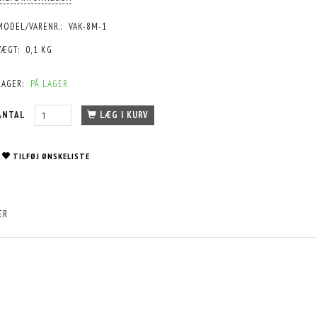
MODEL/VARENR.:
VAK-8M-1
VÆGT:
0,1 KG
LAGER:
PÅ LAGER
ANTAL
LÆG I KURV
TILFØJ ØNSKELISTE
ER