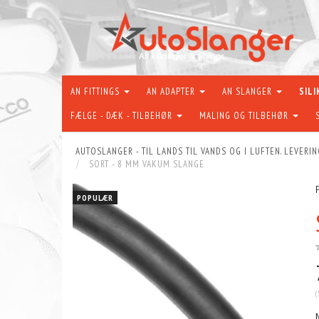
AN FITTINGS
AN ADAPTER
AN SLANGER
SIL
FÆLGE - DÆK - TILBEHØR
MALING OG TILBEHØR
AUTOSLANGER - TIL LANDS TIL VANDS OG I LUFTEN. LEVERIN
SORT - 8 MM VAKUM SLANGE
POPULÆR
POPULÆR
POPU
(