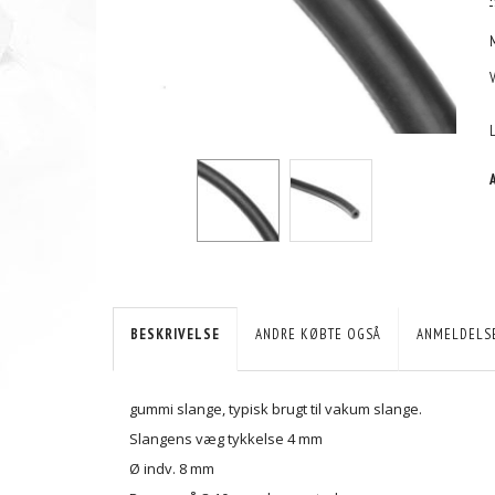
BESKRIVELSE
ANDRE KØBTE OGSÅ
ANMELDELS
gummi slange, typisk brugt til vakum slange.
Slangens væg tykkelse 4 mm
Ø indv. 8 mm