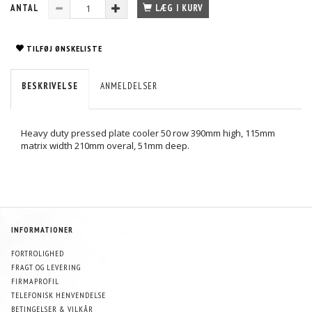
ANTAL
LÆG I KURV
TILFØJ ØNSKELISTE
BESKRIVELSE
ANMELDELSER
Heavy duty pressed plate cooler 50 row 390mm high, 115mm
matrix width 210mm overal, 51mm deep.
INFORMATIONER
FORTROLIGHED
FRAGT OG LEVERING
FIRMAPROFIL
TELEFONISK HENVENDELSE
BETINGELSER & VILKÅR