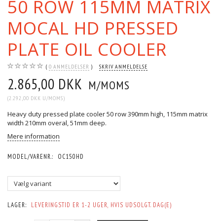
50 ROW 115MM MATRIX
MOCAL HD PRESSED
PLATE OIL COOLER
0
ANMELDELSER
SKRIV ANMELDELSE
2.865,00 DKK
M/MOMS
(
2.292,00 DKK
U/MOMS
)
Heavy duty pressed plate cooler 50 row 390mm high, 115mm matrix
width 210mm overal, 51mm deep.
Mere information
MODEL/VARENR.:
OC150HD
LAGER:
LEVERINGSTID ER 1-2 UGER, HVIS UDSOLGT. DAG(E)