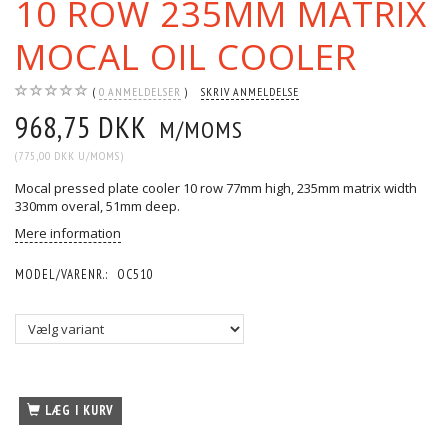
10 ROW 235MM MATRIX
MOCAL OIL COOLER
0
ANMELDELSER
SKRIV ANMELDELSE
968,75 DKK
M/MOMS
(
775,00 DKK
U/MOMS
)
Mocal pressed plate cooler 10 row 77mm high, 235mm matrix width
330mm overal, 51mm deep.
Mere information
MODEL/VARENR.:
OC510
LÆG I KURV