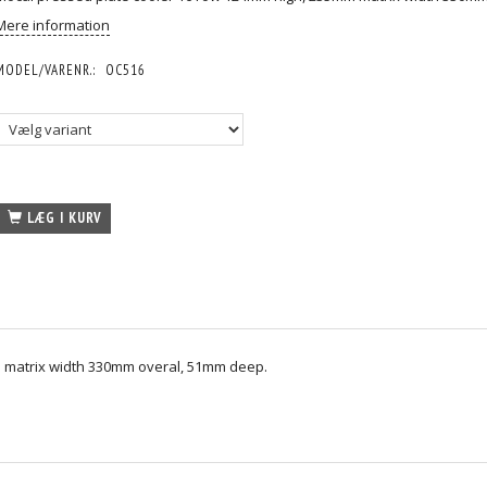
Mere information
MODEL/VARENR.:
OC516
LÆG I KURV
 matrix width 330mm overal, 51mm deep.