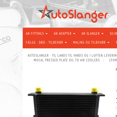
AN FITTINGS
AN ADAPTER
AN SLANGER
SILI
FÆLGE - DÆK - TILBEHØR
MALING OG TILBEHØR
AUTOSLANGER - TIL LANDS TIL VANDS OG I LUFTEN. LEVERIN
MOCAL PRESSED PLATE OIL TO AIR COOLERS
235M
(