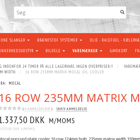
KONE SLANGER
BRÆNDSTOF SYSTEMER
OLIE - RACEFUEL - KØLERV
SIKKERHEDSUDSTYR
BILDELE
VAREMÆRKER
GAVEKORT
FR
G INDENFOR 24 TIMER PÅ ALLE LAGERVARE. INGEN OVERPRISER.!!
VAREMÆ
M WIDTH
16 ROW 235MM MATRIX MOCAL OIL COOLER
FRA:
MOCAL
16 ROW 235MM MATRIX M
0
ANMELDELSER
SKRIV ANMELDELSE
1.337,50 DKK
M/MOMS
1.070,00 DKK
U/MOMS
)
Mocal pressed plate cooler 16 row 124mm high, 235mm matrix width 330m