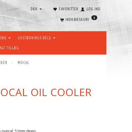
DKK
FAVORITTER
LOG IND
0
INDKØBSKURV
ÆSKE
UDSTØDNINGS DELE
AGT TILLÆG
RKER
MOCAL
OCAL OIL COOLER
m overal, 51mm deep.