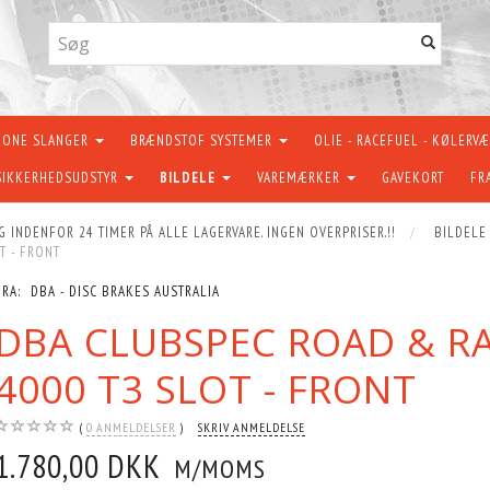
KONE SLANGER
BRÆNDSTOF SYSTEMER
OLIE - RACEFUEL - KØLERV
SIKKERHEDSUDSTYR
BILDELE
VAREMÆRKER
GAVEKORT
FR
G INDENFOR 24 TIMER PÅ ALLE LAGERVARE. INGEN OVERPRISER.!!
BILDELE
T - FRONT
FRA:
DBA - DISC BRAKES AUSTRALIA
DBA CLUBSPEC ROAD & R
4000 T3 SLOT - FRONT
0
ANMELDELSER
SKRIV ANMELDELSE
1.780,00 DKK
M/MOMS