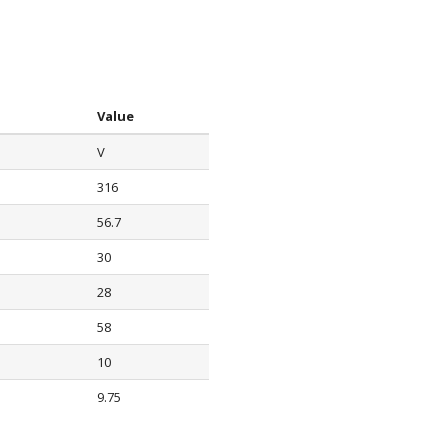
Value
V
316
56.7
30
28
58
10
9.75