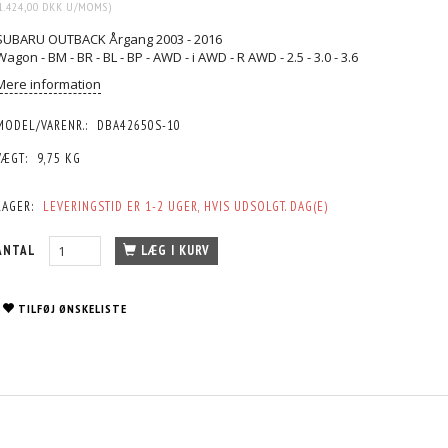
1.424,00 DKK
U/MOMS
)
SUBARU OUTBACK Årgang 2003 - 2016
Wagon - BM - BR - BL - BP - AWD - i AWD - R AWD - 2.5 - 3.0 - 3.6
Mere information
MODEL/VARENR.:
DBA42650S-10
VÆGT:
9,75 KG
LAGER:
LEVERINGSTID ER 1-2 UGER, HVIS UDSOLGT. DAG(E)
ANTAL
LÆG I KURV
TILFØJ ØNSKELISTE