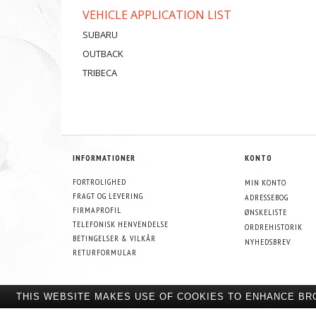
VEHICLE APPLICATION LIST
SUBARU
OUTBACK
TRIBECA
INFORMATIONER
KONTO
FORTROLIGHED
MIN KONTO
FRAGT OG LEVERING
ADRESSEBOG
FIRMAPROFIL
ØNSKELISTE
TELEFONISK HENVENDELSE
ORDREHISTORIK
BETINGELSER & VILKÅR
NYHEDSBREV
RETURFORMULAR
THIS WEBSITE MAKES USE OF COOKIES TO ENHANCE BR