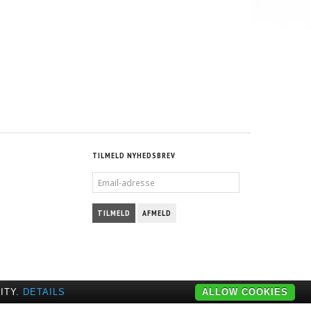
TILMELD NYHEDSBREV
EMAIL-
ADRESSE
TILMELD
AFMELD
ITY.
DETAILS
ALLOW COOKIES