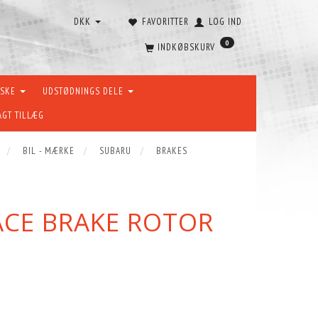
DKK
FAVORITTER
LOG IND
0
INDKØBSKURV
ÆSKE
UDSTØDNINGS DELE
AGT TILLÆG
BIL - MÆRKE
SUBARU
BRAKES
ACE BRAKE ROTOR