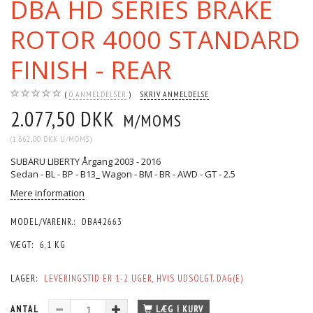
DBA HD SERIES BRAKE
ROTOR 4000 STANDARD
FINISH - REAR
0
ANMELDELSER
SKRIV ANMELDELSE
2.077,50 DKK
M/MOMS
(
1.662,00 DKK
U/MOMS
)
SUBARU LIBERTY Årgang 2003 - 2016
Sedan - BL - BP - B13_ Wagon - BM - BR - AWD - GT - 2.5
Mere information
MODEL/VARENR.:
DBA42663
VÆGT:
6,1 KG
LAGER:
LEVERINGSTID ER 1-2 UGER, HVIS UDSOLGT. DAG(E)
ANTAL
LÆG I KURV