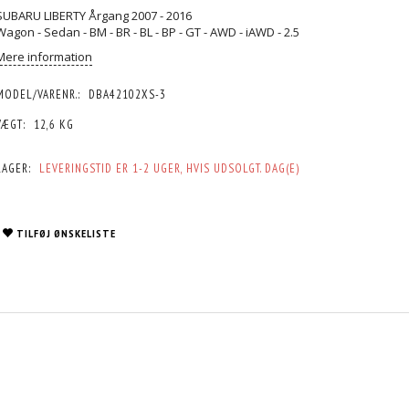
SUBARU LIBERTY Årgang 2007 - 2016
Wagon - Sedan - BM - BR - BL - BP - GT - AWD - iAWD - 2.5
Mere information
MODEL/VARENR.:
DBA42102XS-3
VÆGT:
12,6 KG
LAGER:
LEVERINGSTID ER 1-2 UGER, HVIS UDSOLGT. DAG(E)
TILFØJ ØNSKELISTE