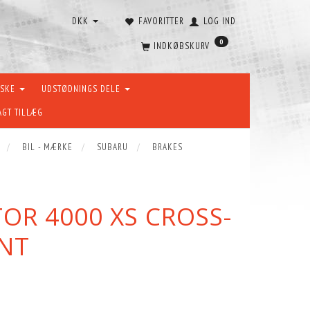
DKK
FAVORITTER
LOG IND
0
INDKØBSKURV
ÆSKE
UDSTØDNINGS DELE
AGT TILLÆG
BIL - MÆRKE
SUBARU
BRAKES
TOR 4000 XS CROSS-
ONT