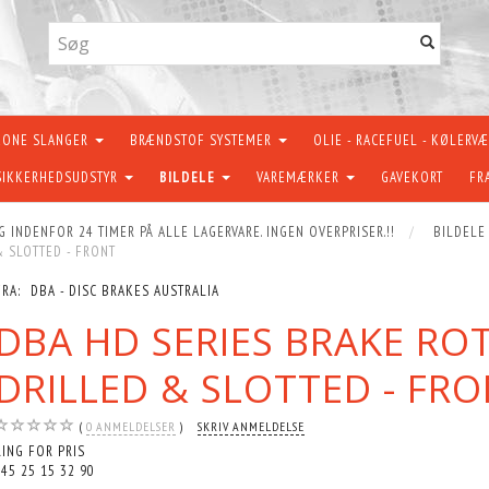
KONE SLANGER
BRÆNDSTOF SYSTEMER
OLIE - RACEFUEL - KØLERV
SIKKERHEDSUDSTYR
BILDELE
VAREMÆRKER
GAVEKORT
FR
G INDENFOR 24 TIMER PÅ ALLE LAGERVARE. INGEN OVERPRISER.!!
BILDELE
& SLOTTED - FRONT
FRA:
DBA - DISC BRAKES AUSTRALIA
DBA HD SERIES BRAKE RO
DRILLED & SLOTTED - FR
0
ANMELDELSER
SKRIV ANMELDELSE
RING FOR PRIS
+45 25 15 32 90