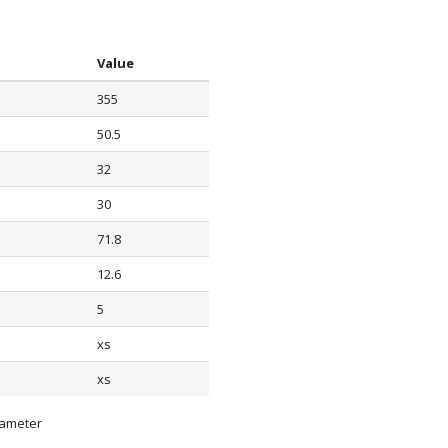
Value
355
50.5
32
30
71.8
12.6
5
xs
xs
iameter