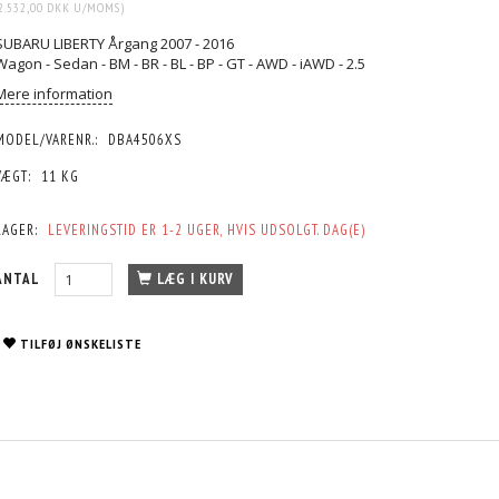
2.532,00 DKK
U/MOMS
)
SUBARU LIBERTY Årgang 2007 - 2016
Wagon - Sedan - BM - BR - BL - BP - GT - AWD - iAWD - 2.5
Mere information
MODEL/VARENR.:
DBA4506XS
VÆGT:
11 KG
LAGER:
LEVERINGSTID ER 1-2 UGER, HVIS UDSOLGT. DAG(E)
ANTAL
LÆG I KURV
TILFØJ ØNSKELISTE