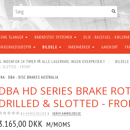
KONE SLANGER
BRÆNDSTOF SYSTEMER
OLIE - RACEFUEL - KØLERV
SIKKERHEDSUDSTYR
BILDELE
VAREMÆRKER
GAVEKORT
FR
G INDENFOR 24 TIMER PÅ ALLE LAGERVARE. INGEN OVERPRISER.!!
BILDELE
& SLOTTED - FRONT
FRA:
DBA - DISC BRAKES AUSTRALIA
DBA HD SERIES BRAKE RO
DRILLED & SLOTTED - FR
0
ANMELDELSER
SKRIV ANMELDELSE
3.165,00 DKK
M/MOMS