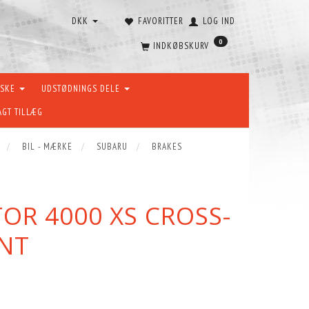
DKK
FAVORITTER
LOG IND
0
INDKØBSKURV
ÆSKE
UDSTØDNINGS DELE
AGT TILLÆG
BIL - MÆRKE
SUBARU
BRAKES
TOR 4000 XS CROSS-
ONT