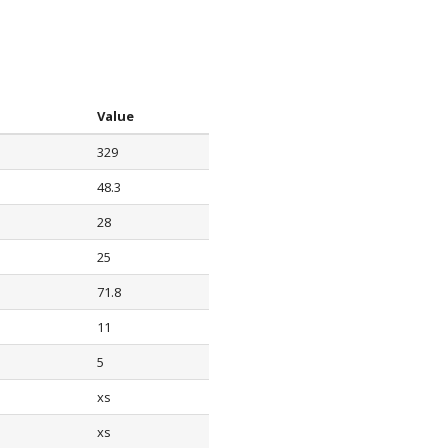
Value
329
48.3
28
25
71.8
11
5
xs
xs