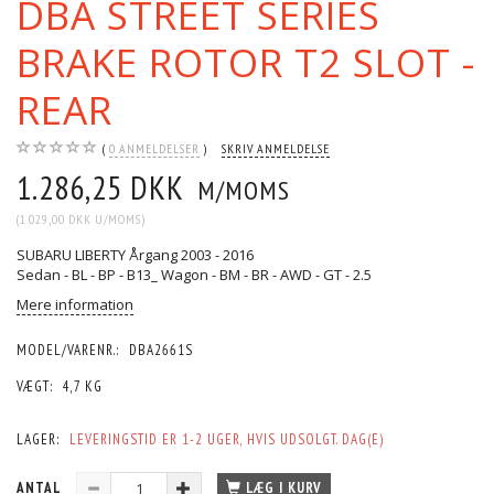
DBA STREET SERIES
BRAKE ROTOR T2 SLOT -
REAR
0
ANMELDELSER
SKRIV ANMELDELSE
1.286,25 DKK
M/MOMS
(
1.029,00 DKK
U/MOMS
)
SUBARU LIBERTY Årgang 2003 - 2016
Sedan - BL - BP - B13_ Wagon - BM - BR - AWD - GT - 2.5
Mere information
MODEL/VARENR.:
DBA2661S
VÆGT:
4,7 KG
LAGER:
LEVERINGSTID ER 1-2 UGER, HVIS UDSOLGT. DAG(E)
ANTAL
LÆG I KURV