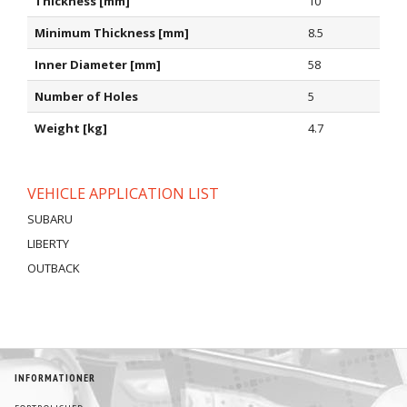
Thickness [mm]
10
Minimum Thickness [mm]
8.5
Inner Diameter [mm]
58
Number of Holes
5
Weight [kg]
4.7
VEHICLE APPLICATION LIST
SUBARU
LIBERTY
OUTBACK
INFORMATIONER