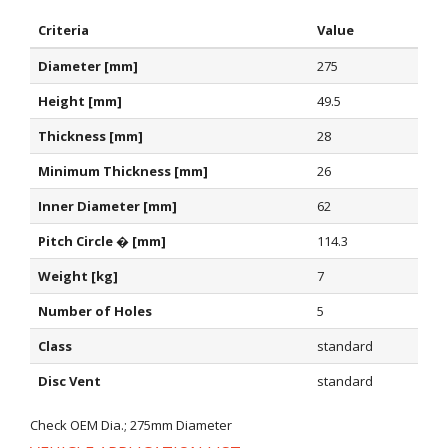
Criteria
Value
Diameter [mm]
275
Height [mm]
49.5
Thickness [mm]
28
Minimum Thickness [mm]
26
Inner Diameter [mm]
62
Pitch Circle � [mm]
114.3
Weight [kg]
7
Number of Holes
5
Class
standard
Disc Vent
standard
Check OEM Dia.; 275mm Diameter