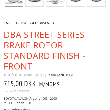
FRA:
DBA - DISC BRAKES AUSTRALIA
DBA STREET SERIES
BRAKE ROTOR
STANDARD FINISH -
FRONT
0
ANMELDELSER
SKRIV ANMELDELSE
715,00 DKK
M/MOMS
(
572,00 DKK
U/MOMS
)
TOYOTA AVALON Årgang 1995 - 2005
MCX1 - Sedan - 3.0
Mere information