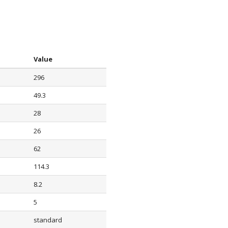
Value
296
49.3
28
26
62
114.3
8.2
5
standard