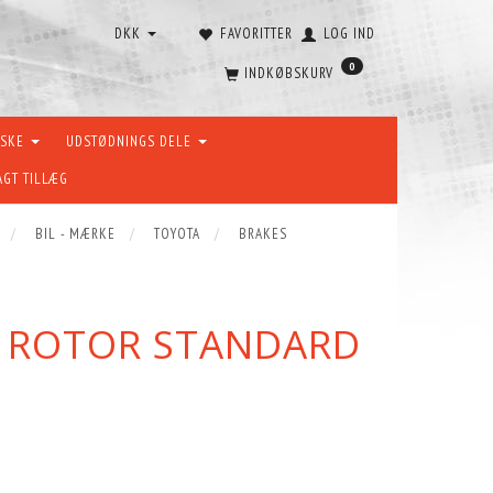
DKK
FAVORITTER
LOG IND
0
INDKØBSKURV
ÆSKE
UDSTØDNINGS DELE
AGT TILLÆG
BIL - MÆRKE
TOYOTA
BRAKES
E ROTOR STANDARD