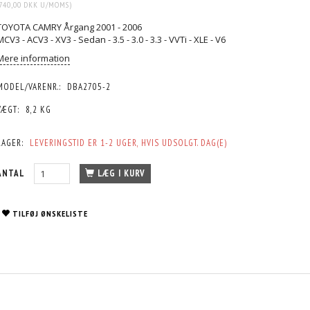
740,00 DKK
U/MOMS
)
TOYOTA CAMRY Årgang 2001 - 2006
MCV3 - ACV3 - XV3 - Sedan - 3.5 - 3.0 - 3.3 - VVTi - XLE - V6
Mere information
MODEL/VARENR.:
DBA2705-2
VÆGT:
8,2 KG
LAGER:
LEVERINGSTID ER 1-2 UGER, HVIS UDSOLGT. DAG(E)
ANTAL
LÆG I KURV
TILFØJ ØNSKELISTE