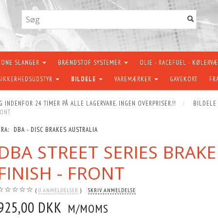
KONE SLANGER
BRÆNDSTOF SYSTEMER
OLIE - RACEFUEL - KØLERV
SIKKERHEDSUDSTYR
BILDELE
VAREMÆRKER
GAVEKORT
FR
G INDENFOR 24 TIMER PÅ ALLE LAGERVARE. INGEN OVERPRISER.!!
BILDELE
RONT
FRA:
DBA - DISC BRAKES AUSTRALIA
DBA STREET SERIES BRAK
FINISH - FRONT
0
ANMELDELSER
SKRIV ANMELDELSE
925,00 DKK
M/MOMS