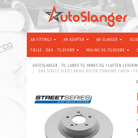
AN FITTINGS
AN ADAPTER
AN SLANGER
SILI
FÆLGE - DÆK - TILBEHØR
MALING OG TILBEHØR
AUTOSLANGER - TIL LANDS TIL VANDS OG I LUFTEN. LEVERIN
DBA STREET SERIES BRAKE ROTOR STANDARD FINISH - F