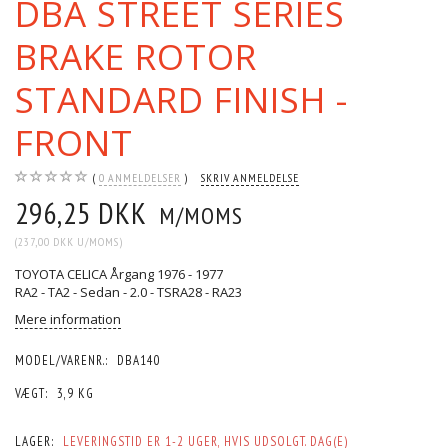
DBA STREET SERIES
BRAKE ROTOR
STANDARD FINISH -
FRONT
0
ANMELDELSER
SKRIV ANMELDELSE
296,25 DKK
M/MOMS
(
237,00 DKK
U/MOMS
)
TOYOTA CELICA Årgang 1976 - 1977
RA2 - TA2 - Sedan - 2.0 - TSRA28 - RA23
Mere information
MODEL/VARENR.:
DBA140
VÆGT:
3,9 KG
LAGER:
LEVERINGSTID ER 1-2 UGER, HVIS UDSOLGT. DAG(E)