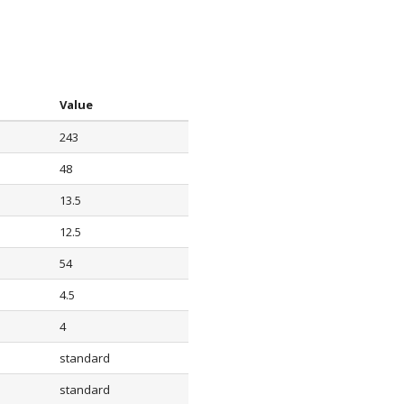
Value
243
48
13.5
12.5
54
4.5
4
standard
standard