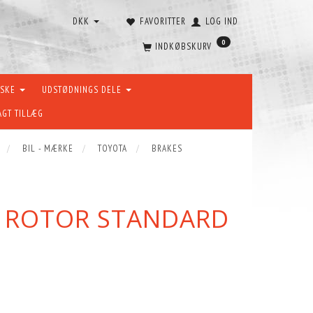
DKK
FAVORITTER
LOG IND
0
INDKØBSKURV
ÆSKE
UDSTØDNINGS DELE
AGT TILLÆG
BIL - MÆRKE
TOYOTA
BRAKES
E ROTOR STANDARD