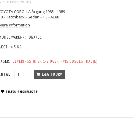
325,00 DKK
U/MOMS
)
TOYOTA COROLLA Årgang 1985 - 1989
E8 - Hatchback - Sedan - 1.3 - AE80
Mere information
MODEL/VARENR.:
DBA701
VÆGT:
4,5 KG
LAGER:
LEVERINGSTID ER 1-2 UGER, HVIS UDSOLGT. DAG(E)
ANTAL
LÆG I KURV
TILFØJ ØNSKELISTE