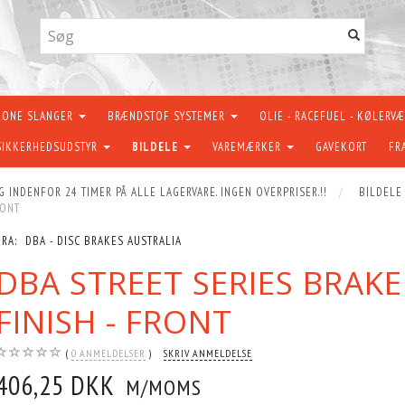
KONE SLANGER
BRÆNDSTOF SYSTEMER
OLIE - RACEFUEL - KØLERV
SIKKERHEDSUDSTYR
BILDELE
VAREMÆRKER
GAVEKORT
FR
G INDENFOR 24 TIMER PÅ ALLE LAGERVARE. INGEN OVERPRISER.!!
BILDELE
RONT
FRA:
DBA - DISC BRAKES AUSTRALIA
DBA STREET SERIES BRAK
FINISH - FRONT
0
ANMELDELSER
SKRIV ANMELDELSE
406,25 DKK
M/MOMS