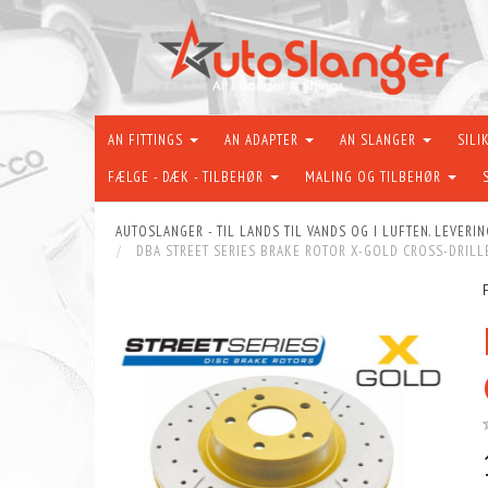
AN FITTINGS
AN ADAPTER
AN SLANGER
SILI
FÆLGE - DÆK - TILBEHØR
MALING OG TILBEHØR
AUTOSLANGER - TIL LANDS TIL VANDS OG I LUFTEN. LEVERIN
DBA STREET SERIES BRAKE ROTOR X-GOLD CROSS-DRILL