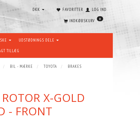
DKK
FAVORITTER
LOG IND
0
INDKØBSKURV
ÆSKE
UDSTØDNINGS DELE
AGT TILLÆG
BIL - MÆRKE
TOYOTA
BRAKES
E ROTOR X-GOLD
D - FRONT