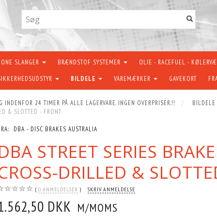
KONE SLANGER
BRÆNDSTOF SYSTEMER
OLIE - RACEFUEL - KØLERV
SIKKERHEDSUDSTYR
BILDELE
VAREMÆRKER
GAVEKORT
FR
G INDENFOR 24 TIMER PÅ ALLE LAGERVARE. INGEN OVERPRISER.!!
BILDELE
ED & SLOTTED - FRONT
FRA:
DBA - DISC BRAKES AUSTRALIA
DBA STREET SERIES BRAK
CROSS-DRILLED & SLOTTE
0
ANMELDELSER
SKRIV ANMELDELSE
1.562,50 DKK
M/MOMS