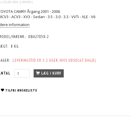
1.250,00 DKK
U/MOMS
)
TOYOTA CAMRY Årgang 2001 - 2006
MCV3 - ACV3 - XV3 - Sedan - 3.5 - 3.0 - 3.3 - VVTi - XLE - V6
Mere information
MODEL/VARENR.:
DBA2705X-2
VÆGT:
8 KG
LAGER:
LEVERINGSTID ER 1-2 UGER, HVIS UDSOLGT. DAG(E)
ANTAL
LÆG I KURV
TILFØJ ØNSKELISTE