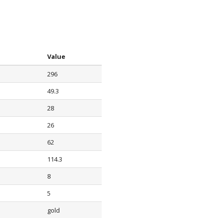
Value
296
49.3
28
26
62
114.3
8
5
gold