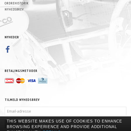
ORDREHISTORIK
NYHEDSBREV
NYHEDER
BETALINGSMETODER
TILMELD NYHEDSBREV
EMAIL-
ADRESSE
THIS WEBSITE MAKES USE OF COOKIES TO ENHANCE
TILMELD
AFMELD
BROWSING EXPERIENCE AND PROVIDE ADDITIONAL