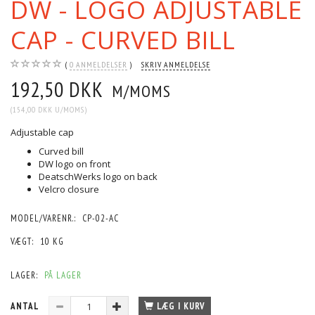
DW - LOGO ADJUSTABLE
CAP - CURVED BILL
0
ANMELDELSER
SKRIV ANMELDELSE
192,50 DKK
M/MOMS
(
154,00 DKK
U/MOMS
)
Adjustable cap
Curved bill
DW logo on front
DeatschWerks logo on back
Velcro closure
MODEL/VARENR.:
CP-02-AC
VÆGT:
10 KG
LAGER:
PÅ LAGER
ANTAL
LÆG I KURV