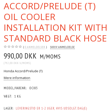
ACCORD/PRELUDE (T)
OIL COOLER
INSTALLATION KIT WITH
STANDARD BLACK HOSE
0
ANMELDELSER
SKRIV ANMELDELSE
990,00 DKK
M/MOMS
(
792,00 DKK
U/MOMS
)
Honda Accord/Prelude (T)
Mere information
MODEL/VARENR.:
OCI83
VÆGT:
1 KG
LAGER:
LEVERINGSTID ER 1-2 UGER, HVIS UDSOLGT. DAG(E)