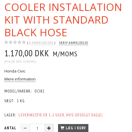
COOLER INSTALLATION
KIT WITH STANDARD
BLACK HOSE
0
ANMELDELSER
SKRIV ANMELDELSE
1.170,00 DKK
M/MOMS
(
936,00 DKK
U/MOMS
)
Honda Civic
Mere information
MODEL/VARENR.:
OCI82
VÆGT:
1 KG
LAGER:
LEVERINGSTID ER 1-2 UGER, HVIS UDSOLGT. DAG(E)
ANTAL
LÆG I KURV