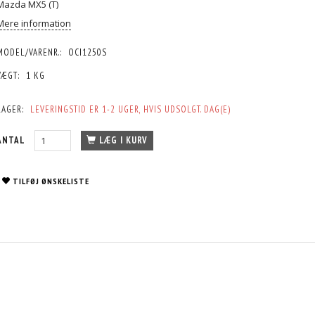
Mazda MX5 (T)
Mere information
MODEL/VARENR.:
OCI1250S
VÆGT:
1 KG
LAGER:
LEVERINGSTID ER 1-2 UGER, HVIS UDSOLGT. DAG(E)
ANTAL
LÆG I KURV
TILFØJ ØNSKELISTE