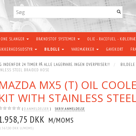
KONE SLANGER
BRÆNDSTOF SYSTEMER
OLIE - RACEFUEL - KØLERV
SIKKERHEDSUDSTYR
BILDELE
VAREMÆRKER
GAVEKORT
FR
G INDENFOR 24 TIMER PÅ ALLE LAGERVARE. INGEN OVERPRISER.!!
BILDELE
AINLESS STEEL BRAIDED HOSE
MAZDA MX5 (T) OIL COOL
KIT WITH STAINLESS STEE
0
ANMELDELSER
SKRIV ANMELDELSE
1.958,75 DKK
M/MOMS
1.567,00 DKK
U/MOMS
)