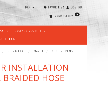
DKK
FAVORITTER
LOG IND
0
INDKØBSKURV
ÆSKE
UDSTØDNINGS DELE
AGT TILLÆG
BIL - MÆRKE
MAZDA
COOLING PARTS
ER INSTALLATION
L BRAIDED HOSE