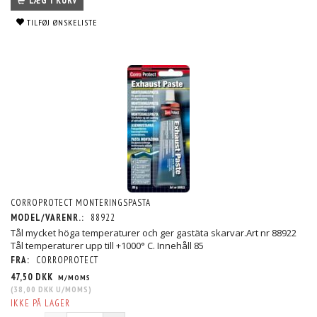
LÆG I KURV
TILFØJ ØNSKELISTE
CORROPROTECT MONTERINGSPASTA
MODEL/VARENR.:
88922
Tål mycket höga temperaturer och ger gastäta skarvar.Art nr 88922
Tål temperaturer upp till +1000° C. Innehåll 85
FRA:
CORROPROTECT
47,50 DKK
M/MOMS
(
38,00 DKK
U/MOMS
)
IKKE PÅ LAGER