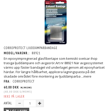
CORROPROTECT LJUDDÄMPARBANDAGE
MODEL/VARENR.:
88921
En epoxyimpregnerad glasfibertape som kemiskt svetsar ihop
trasiga ljuddämpare och avgasrör.Art nr 88921 När avgassystemet
värms upp fäster bandaget vid underlaget genom att epoxyhartset
härdar. För längre hållbarhet, applicera lagningspasta på det
skadade området före montering av ljuddämparba
...mere
FRA:
CORROPROTECT
60,00 DKK
M/MOMS
(
48,00 DKK
U/MOMS
)
IKKE PÅ LAGER
ANTAL