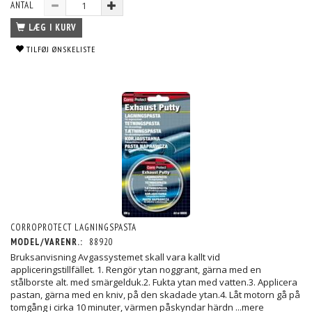
ANTAL
LÆG I KURV
TILFØJ ØNSKELISTE
CORROPROTECT LAGNINGSPASTA
MODEL/VARENR.:
88920
Bruksanvisning Avgassystemet skall vara kallt vid
appliceringstillfället. 1. Rengör ytan noggrant, gärna med en
stålborste alt. med smärgelduk.2. Fukta ytan med vatten.3. Applicera
pastan, gärna med en kniv, på den skadade ytan.4. Låt motorn gå på
tomgång i cirka 10 minuter, värmen påskyndar härdn
...mere